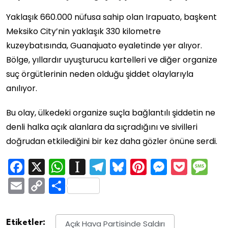
Yaklaşık 660.000 nüfusa sahip olan Irapuato, başkent
Meksiko City’nin yaklaşık 330 kilometre
kuzeybatısında, Guanajuato eyaletinde yer alıyor.
Bölge, yıllardır uyuşturucu kartelleri ve diğer organize
suç örgütlerinin neden olduğu şiddet olaylarıyla
anılıyor.
Bu olay, ülkedeki organize suçla bağlantılı şiddetin ne
denli halka açık alanlara da sıçradığını ve sivilleri
doğrudan etkilediğini bir kez daha gözler önüne serdi.
Facebook
X
WhatsApp
Instapaper
Telegram
Bluesky
Pinterest
Messen
Pock
M
Email
Copy
Share
Link
Etiketler:
Açık Hava Partisinde Saldırı