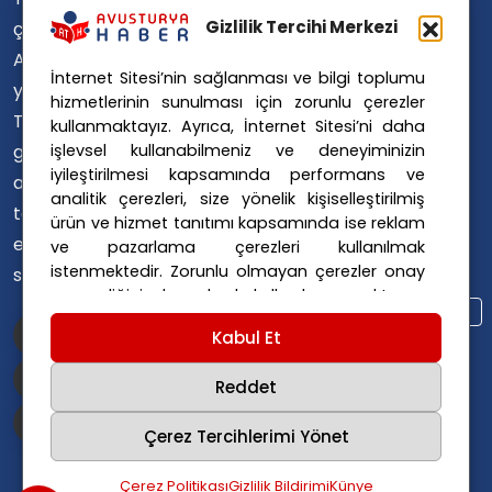
Avusturya Polisi
Gizlilik Tercihi Merkezi
çevirerek,
Avusturya Polis Operasyonu
Avusturya'da
İnternet Sitesi’nin sağlanması ve bilgi toplumu
Avusturya Polis Soruşturması
yaşayan
hizmetlerinin sunulması için zorunlu çerezler
Avusturya Sağlık Sistemi
Türklerin ülke
kullanmaktayız. Ayrıca, İnternet Sitesi’ni daha
Avusturya Siyaseti
işlevsel kullanabilmeniz ve deneyiminizin
gündemini
Avusturya Suç Haberleri
iyileştirilmesi kapsamında performans ve
ana dillerinde
Avusturya Trafik Haberleri
analitik çerezleri, size yönelik kişiselleştirilmiş
takip
ürün ve hizmet tanıtımı kapsamında ise reklam
Donald Trump
FPÖ
etmelerini
ve pazarlama çerezleri kullanılmak
Graz Okul Saldırısı
istenmektedir. Zorunlu olmayan çerezler onay
sağlıyoruz.
Internet Dolandırıcılığı
vermediğiniz durumlarda kullanılmayacaktır.
Itfaiye Müdahalesi
Viyana Polisi
Ayarlarınız 365 gün saklanır.
Çerez Politikası
Kabul Et
Viyana Suç Haberleri
ve
Gizlilik Politikası
için linklere tıklayınız.
Reddet
Çerez Tercihlerimi Yönet
Çerez Politikası
Gizlilik Bildirimi
Künye