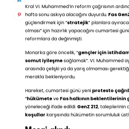
Kral VI. Muhammed’in reform çağrısının ardınd
hafta sonu askıya alacağını duyurdu.
Fas GenZ
güçlendirmek için “
stratejik
” planlara ayıraca
olması” için hazırlık yapacağını cumartesi gü
reformlara da değinmişti.
Monarka göre öncelik, “
gençler için istihda
somut iyileşme
sağlamak”. VI. Muhammed ayrı
arasında çelişki ya da yarış olmaması gerektiğ
merakla bekleniyordu.
Hareket, cumartesi günü yeni
protesto çağrıl
“
hükümete
ve
Fas halkının beklentilerini
yöneleceği ifade edildi.
GenZ 212
, taleplerinin 
koşullar
karşısında hükümetin sorumluluk üstle