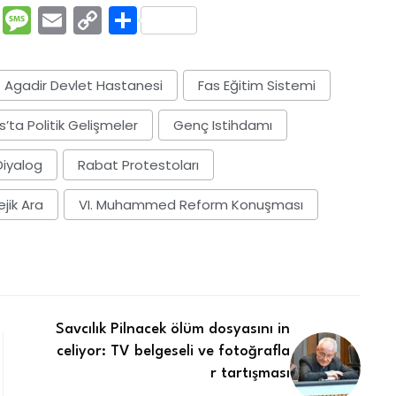
rest
ssenger
Pocket
Message
Email
Copy
Share
Link
Agadir Devlet Hastanesi
Fas Eğitim Sistemi
s’ta Politik Gelişmeler
Genç Istihdamı
iyalog
Rabat Protestoları
ejik Ara
VI. Muhammed Reform Konuşması
Savcılık Pilnacek ölüm dosyasını in
celiyor: TV belgeseli ve fotoğrafla
r tartışması