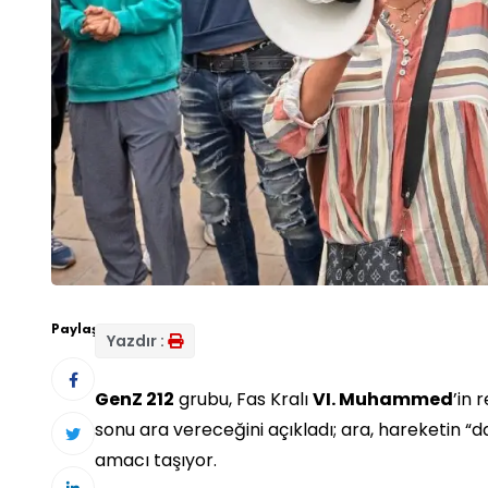
Paylaş:
Yazdır :
GenZ 212
grubu, Fas Kralı
VI. Muhammed
’in 
sonu ara vereceğini açıkladı; ara, hareketin “da
amacı taşıyor.