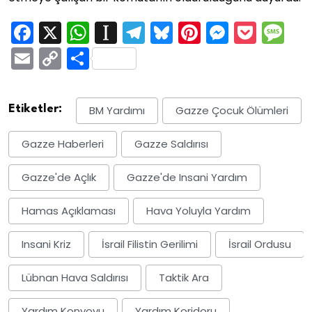
Facebook
X
WhatsApp
Instapaper
Telegram
Bluesky
Pinterest
Messen
Pock
M
Email
Copy
Share
Link
Etiketler:
BM Yardımı
Gazze Çocuk Ölümleri
Gazze Haberleri
Gazze Saldırısı
Gazze'de Açlık
Gazze'de Insani Yardım
Hamas Açıklaması
Hava Yoluyla Yardım
Insani Kriz
İsrail Filistin Gerilimi
İsrail Ordusu
Lübnan Hava Saldırısı
Taktik Ara
Yardım Konvoyu
Yardım Koridoru