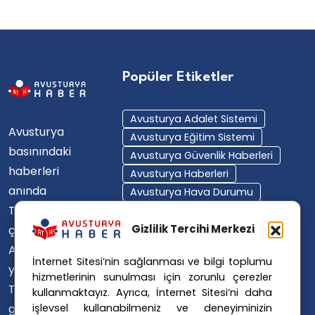
Popüler Etiketler
Avusturya Adalet Sistemi
Avusturya
Avusturya Eğitim Sistemi
basınındaki
Avusturya Güvenlik Haberleri
haberleri
Avusturya Haberleri
anında
Avusturya Hava Durumu
Türkçe'ye
Avusturya Içişleri Bakanlığı
Avusturya Polisi
Gizlilik Tercihi Merkezi
çevirerek,
Avusturya Polis Operasyonu
Avusturya'da
İnternet Sitesi’nin sağlanması ve bilgi toplumu
Avusturya Polis Soruşturması
yaşayan
hizmetlerinin sunulması için zorunlu çerezler
Avusturya Sağlık Sistemi
Türklerin ülke
kullanmaktayız. Ayrıca, İnternet Sitesi’ni daha
Avusturya Siyaseti
işlevsel kullanabilmeniz ve deneyiminizin
gündemini