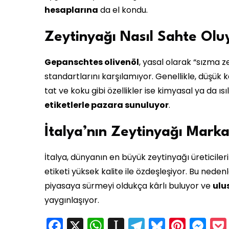
hesaplarına
da el kondu.
Zeytinyağı Nasıl Sahte Oluy
Gepanschtes olivenöl
, yasal olarak “sızma ze
standartlarını karşılamıyor. Genellikle, düşük ka
tat ve koku gibi özellikler ise kimyasal ya da ısıl
etiketlerle pazara sunuluyor
.
İtalya’nın Zeytinyağı Markas
İtalya, dünyanın en büyük zeytinyağı üreticilerin
etiketi yüksek kalite ile özdeşleşiyor. Bu neden
piyasaya sürmeyi oldukça kârlı buluyor ve
ulu
yaygınlaşıyor.
Facebook
X
WhatsApp
Instapaper
Telegram
Bluesky
Pinte
Me