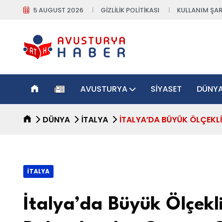
5 AUGUST 2026
GIZLILIK POLITIKASI
KULLANIM ŞAR
AVUSTURYA
SIYASET
DÜNY
DÜNYA
İTALYA
İTALYA’DA BÜYÜK ÖLÇEKLI
İTALYA
İtalya’da Büyük Ölçekl