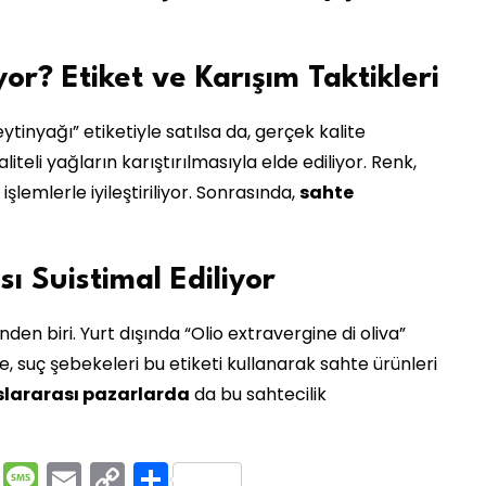
or? Etiket ve Karışım Taktikleri
ytinyağı” etiketiyle satılsa da, gerçek kalite
liteli yağların karıştırılmasıyla elde ediliyor. Renk,
 işlemlerle iyileştiriliyor. Sonrasında,
sahte
ı Suistimal Ediliyor
den biri. Yurt dışında “Olio extravergine di oliva”
le, suç şebekeleri bu etiketi kullanarak sahte ürünleri
slararası pazarlarda
da bu sahtecilik
rest
ssenger
Pocket
Message
Email
Copy
Share