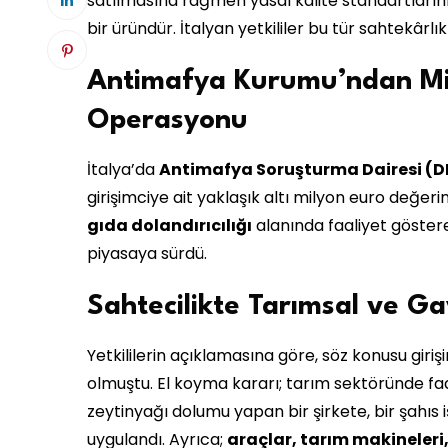
satılmasına rağmen yasal kalite standartlarını 
bir üründür. İtalyan yetkililer bu tür sahtekârlı
Antimafya Kurumu’ndan Mil
Operasyonu
İtalya’da
Antimafya Soruşturma Dairesi (D
girişimciye ait yaklaşık altı milyon euro değerin
gıda dolandırıcılığı
alanında faaliyet göste
piyasaya sürdü.
Sahtecilikte Tarımsal ve Ga
Yetkililerin açıklamasına göre, söz konusu gi
olmuştu. El koyma kararı; tarım sektöründe faali
zeytinyağı dolumu yapan bir şirkete, bir şahıs
uygulandı. Ayrıca;
araçlar, tarım makineleri, 