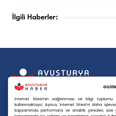
İlgili Haberler:
Popü
Gizlil
Avusturya basınındaki haberleri
Avus
İnternet Sitesi’nin sağlanması ve bilgi toplumu h
anında Türkçe'ye çevirerek,
Avus
kullanmaktayız. Ayrıca, İnternet Sitesi’ni daha işlevse
kapsamında performans ve analitik çerezleri, size yö
Avusturya'da yaşayan Türklerin ülke
Avus