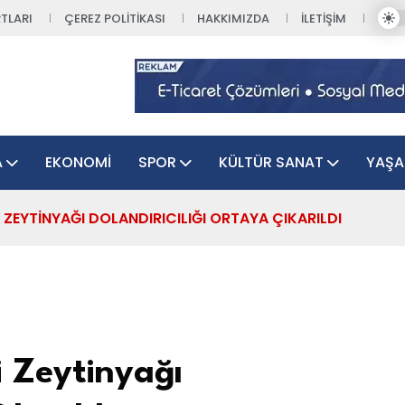
TLARI
ÇEREZ POLITIKASI
HAKKIMIZDA
İLETIŞIM
A
EKONOMI
SPOR
KÜLTÜR SANAT
YAŞ
 ZEYTINYAĞI DOLANDIRICILIĞI ORTAYA ÇIKARILDI
i Zeytinyağı