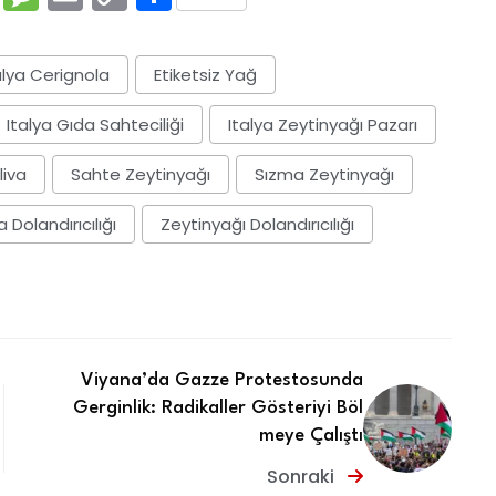
Link
lya Cerignola
Etiketsiz Yağ
Italya Gıda Sahteciliği
Italya Zeytinyağı Pazarı
liva
Sahte Zeytinyağı
Sızma Zeytinyağı
 Dolandırıcılığı
Zeytinyağı Dolandırıcılığı
Viyana’da Gazze Protestosunda
Gerginlik: Radikaller Gösteriyi Böl
meye Çalıştı
Sonraki