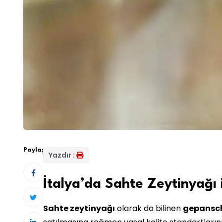
Paylaş:
Yazdır :
İtalya’da Sahte Zeytinyağ
Sahte zeytinyağı
olarak da bilinen
gepansch