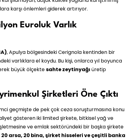
karşılamayan, düşük kaliteli yağlarla karıştırılmış
klara karşı önlemleri giderek artırıyor.
yon Euroluk Varlık
IA)
, Apulya bölgesindeki Cerignola kentinden bir
deki varlıklara el koydu. Bu kişi, onlarca yıl boyunca
rerek büyük ölçekte
sahte zeytinyağı
üretip
yrimenkul Şirketleri Öne Çıktı
rişimci geçmişte de pek çok ceza soruşturmasına konu
yet gösteren iki limited şirkete, bitkisel yağ ve
 işletmesine ve emlak sektöründeki bir başka şirkete
20 arsa, 20 bina, şirket hisseleri ve çeşitli banka