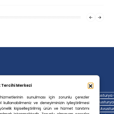
ler Etiketler
ik Tercihi Merkezi
turya Adalet Sistemi
Avusturya Eğitim Sistemi
Avusturya 
izmetlerinin sunulması için zorunlu çerezler
turya Hava Durumu
Avusturya Içişleri Bakanlığı
Avusturya 
l kullanabilmeniz ve deneyiminizin iyileştirilmesi
nelik kişiselleştirilmiş ürün ve hizmet tanıtımı
turya Polis Soruşturması
Avusturya Sağlık Sistemi
Avustur