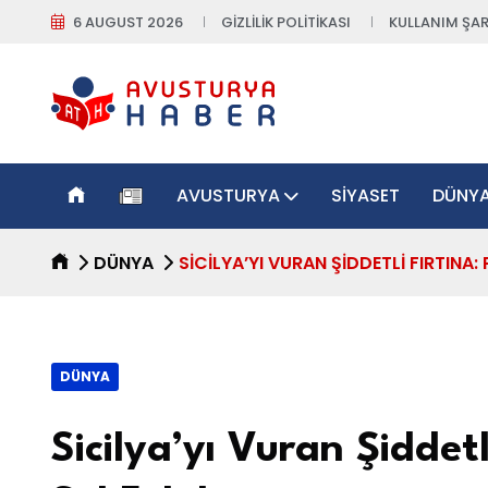
6 AUGUST 2026
GIZLILIK POLITIKASI
KULLANIM ŞAR
AVUSTURYA
SIYASET
DÜNY
DÜNYA
SICILYA’YI VURAN ŞIDDETLI FIRTINA:
DÜNYA
Sicilya’yı Vuran Şiddet