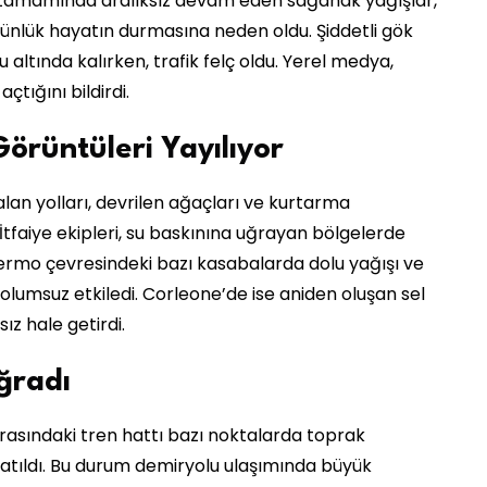
tamamında aralıksız devam eden sağanak yağışlar,
 günlük hayatın durmasına neden oldu. Şiddetli gök
altında kalırken, trafik felç oldu. Yerel medya,
tığını bildirdi.
örüntüleri Yayılıyor
lan yolları, devrilen ağaçları ve kurtarma
 İtfaiye ekipleri, su baskınına uğrayan bölgelerde
rmo çevresindeki bazı kasabalarda dolu yağışı ve
 olumsuz etkiledi. Corleone’de ise aniden oluşan sel
ız hale getirdi.
ğradı
rasındaki tren hattı bazı noktalarda toprak
atıldı. Bu durum demiryolu ulaşımında büyük