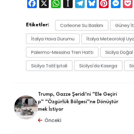
Facebook
X
WhatsApp
Instapaper
Telegram
Bluesky
Pinte
Me
Corleone Su Baskını
Güney İt
Etiketler:
İtalya Hava Durumu
İtalya Meteoroloji Uya
Palermo-Messina Tren Hattı
Sicilya Doğal
Sicilya Tatil Iptali
Sicilya'da Kasırga
Si
Trump, Gazze Şeridi’ni “Ele Geçiri
p” “Özgürlük Bölgesi”ne Dönüştür
mek İstiyor
Önceki