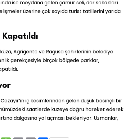
ında ise meydana gelen çamur seli, dar sokakları
lişmeler üzerine çok sayıda turist tatillerini yarıda
 Kapatıldı
küza, Agrigento ve Ragusa şehirlerinin belediye
nlik gerekçesiyle birçok bölgede parklar,
patıldı.
yor
Cezayir’in iç kesimlerinden gelen düşük basınçlı bir
n önümüzdeki saatlerde kuzeye doğru hareket ederek
ırtına dalgasına yol açması bekleniyor. Uzmanlar,