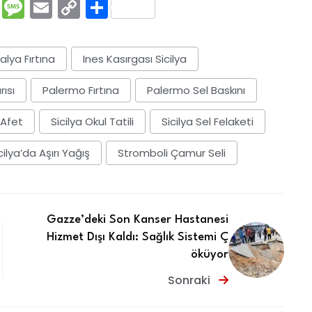
rest
ssenger
Pocket
Message
Email
Copy
Share
Link
alya Fırtına
Ines Kasırgası Sicilya
rısı
Palermo Fırtına
Palermo Sel Baskını
 Afet
Sicilya Okul Tatili
Sicilya Sel Felaketi
cilya’da Aşırı Yağış
Stromboli Çamur Seli
Gazze’deki Son Kanser Hastanesi
Hizmet Dışı Kaldı: Sağlık Sistemi Ç
öküyor
Sonraki