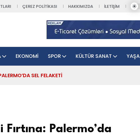
TLARI
ÇEREZ POLITIKASI
HAKKIMIZDA
İLETIŞIM
A
EKONOMI
SPOR
KÜLTÜR SANAT
YAŞ
 PALERMO’DA SEL FELAKETI
li Fırtına: Palermo’da