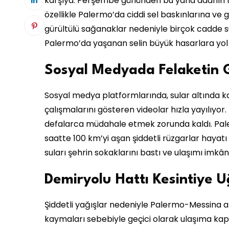
karşıya. Perşembe gününden bu yana adanın 
özellikle Palermo’da ciddi sel baskınlarına ve
gürültülü sağanaklar nedeniyle birçok cadde su 
Palermo’da yaşanan selin büyük hasarlara yol aç
Sosyal Medyada Felaketin G
Sosyal medya platformlarında, sular altında ka
çalışmalarını gösteren videolar hızla yayılıyor.
defalarca müdahale etmek zorunda kaldı. Pale
saatte 100 km’yi aşan şiddetli rüzgarlar hayatı
suları şehrin sokaklarını bastı ve ulaşımı imkâns
Demiryolu Hattı Kesintiye U
Şiddetli yağışlar nedeniyle Palermo-Messina a
kaymaları sebebiyle geçici olarak ulaşıma kap