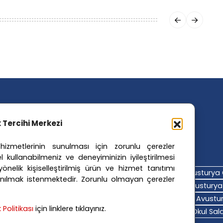
ik Tercihi Merkezi
izmetlerinin sunulması için zorunlu çerezler
ler Etiketler
l kullanabilmeniz ve deneyiminizin iyileştirilmesi
nelik kişiselleştirilmiş ürün ve hizmet tanıtımı
turya Adalet Sistemi
Avusturya Eğitim Sistemi
Avusturya 
nılmak istenmektedir. Zorunlu olmayan çerezler
turya Hava Durumu
Avusturya Içişleri Bakanlığı
Avusturya 
turya Polis Soruşturması
Avusturya Sağlık Sistemi
Avustur
ik Politikası
için linklere tıklayınız.
turya Trafik Haberleri
Donald Trump
FPÖ
Graz Okul Saldı