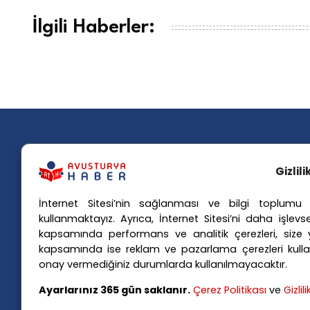
İlgili Haberler:
Gizlil
İnternet Sitesi’nin sağlanması ve bilgi toplumu h
Popü
kullanmaktayız. Ayrıca, İnternet Sitesi’ni daha işlevse
kapsamında performans ve analitik çerezleri, size yö
Avusturya basınındaki haberleri
Avus
kapsamında ise reklam ve pazarlama çerezleri kulla
anında Türkçe'ye çevirerek,
Avus
onay vermediğiniz durumlarda kullanılmayacaktır.
Avusturya'da yaşayan Türklerin ülke
Avus
Ayarlarınız 365 gün saklanır.
Çerez Politikası
ve
Gizlil
Avus
gündemini ana dillerinde takip