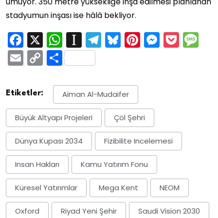
umuyor. 350 metre yüksekliğe inşa edilmesi planlanan
stadyumun inşası ise hâlâ bekliyor.
Facebook
X
WhatsApp
Instapaper
Telegram
Bluesky
Pinterest
Messen
Pock
M
Email
Copy
Share
Link
Etiketler:
Aiman Al-Mudaifer
Büyük Altyapı Projeleri
Çöl Şehri
Dünya Kupası 2034
Fizibilite Incelemesi
Insan Hakları
Kamu Yatırım Fonu
Küresel Yatırımlar
Mega Kent
NEOM
Oxford
Riyad Yeni Şehir
Saudi Vision 2030