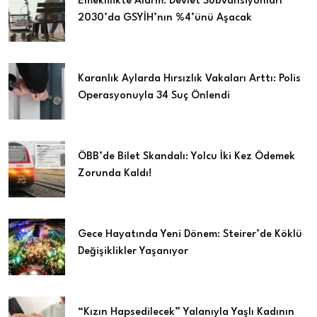
Emeklilikte Alarm: Devlet Sübvansiyonları
2030’da GSYİH’nın %4’ünü Aşacak
Karanlık Aylarda Hırsızlık Vakaları Arttı: Polis
Operasyonuyla 34 Suç Önlendi
ÖBB’de Bilet Skandalı: Yolcu İki Kez Ödemek
Zorunda Kaldı!
Gece Hayatında Yeni Dönem: Steirer’de Köklü
Değişiklikler Yaşanıyor
“Kızın Hapsedilecek” Yalanıyla Yaşlı Kadının