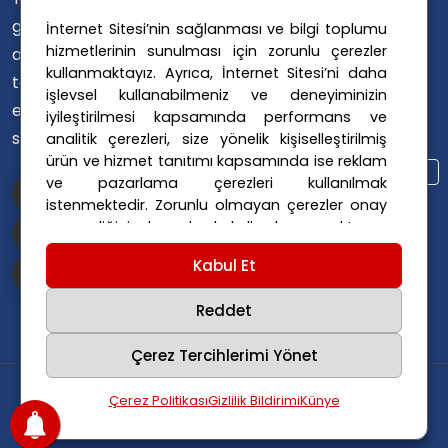
Avusturya Siyaseti
gündemini
İnternet Sitesi’nin sağlanması ve bilgi toplumu
Avusturya Suç Haberleri
hizmetlerinin sunulması için zorunlu çerezler
ana dillerinde
Avusturya Trafik Haberleri
kullanmaktayız. Ayrıca, İnternet Sitesi’ni daha
takip
Donald Trump
FPÖ
işlevsel kullanabilmeniz ve deneyiminizin
etmelerini
iyileştirilmesi kapsamında performans ve
Graz Okul Saldırısı
sağlıyoruz.
analitik çerezleri, size yönelik kişiselleştirilmiş
Internet Dolandırıcılığı
ürün ve hizmet tanıtımı kapsamında ise reklam
Itfaiye Müdahalesi
Viyana Polisi
ve pazarlama çerezleri kullanılmak
Viyana Suç Haberleri
istenmektedir. Zorunlu olmayan çerezler onay
vermediğiniz durumlarda kullanılmayacaktır.
Ayarlarınız 365 gün saklanır.
Çerez Politikası
Kabul Et
ve
Gizlilik Politikası
için linklere tıklayınız.
Reddet
Çerez Tercihlerimi Yönet
Copyright
2025
Avusturya Haber
.
Tüm hakları
Çerez Politikası
Gizlilik Bildirimi
Künye
saklıdır.