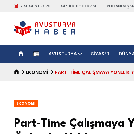
7 AUGUST 2026
GIZLILIK POLITIKASI
KULLANIM ŞAR
AVUSTURYA
SIYASET
DÜNY
EKONOMI
PART-TIME ÇALIŞMAYA YÖNELIK 
EKONOMI
Part-Time Çalışmaya Y