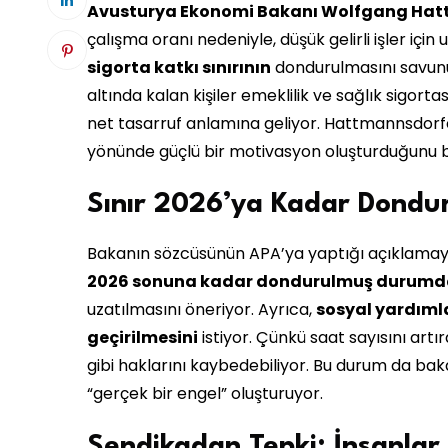
Avusturya Ekonomi Bakanı Wolfgang Hat
çalışma oranı nedeniyle, düşük gelirli işler iç
sigorta katkı sınırının
dondurulmasını savunuy
altında kalan kişiler emeklilik ve sağlık sigort
net tasarruf anlamına geliyor. Hattmannsdorfer,
yönünde güçlü bir motivasyon oluşturduğunu be
Sınır 2026’ya Kadar Dondu
Bakanın sözcüsünün APA’ya yaptığı açıklama
2026 sonuna kadar dondurulmuş durumd
uzatılmasını öneriyor. Ayrıca,
sosyal yardımla
geçirilmesini
istiyor. Çünkü saat sayısını art
gibi haklarını kaybedebiliyor. Bu durum da bak
“gerçek bir engel” oluşturuyor.
Sendikadan Tepki: İnsanlar 