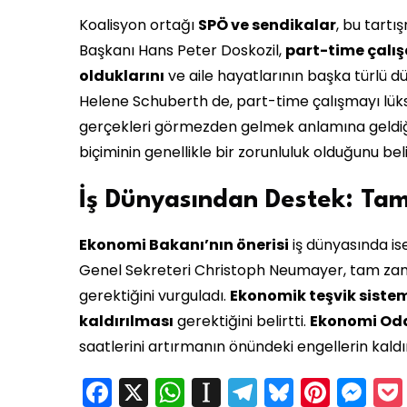
Koalisyon ortağı
SPÖ ve sendikalar
, bu tartı
Başkanı Hans Peter Doskozil,
part-time çalı
olduklarını
ve aile hayatlarının başka türlü 
Helene Schuberth de, part-time çalışmayı lük
gerçekleri görmezden gelmek anlamına geldiğini
biçiminin genellikle bir zorunluluk olduğunu belir
İş Dünyasından Destek: Tam
Ekonomi Bakanı’nın önerisi
iş dünyasında ise
Genel Sekreteri Christoph Neumayer, tam zama
gerektiğini vurguladı.
Ekonomik teşvik sistem
kaldırılması
gerektiğini belirtti.
Ekonomi Od
saatlerini artırmanın önündeki engellerin kaldı
Facebook
X
WhatsApp
Instapaper
Telegram
Bluesky
Pinte
Me