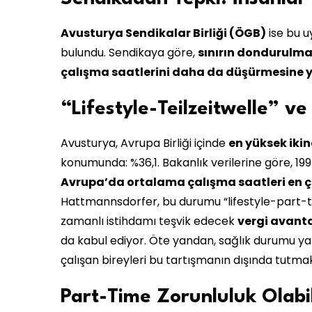
Avusturya Sendikalar Birliği (ÖGB)
ise bu u
bulundu. Sendikaya göre,
sınırın dondurulmas
çalışma saatlerini daha da düşürmesine yo
“Lifestyle-Teilzeitwelle” ve
Avusturya, Avrupa Birliği içinde
en yüksek iki
konumunda: %36,1. Bakanlık verilerine göre, 19
Avrupa’da ortalama çalışma saatleri en
Hattmannsdorfer, bu durumu “lifestyle-part-ti
zamanlı istihdamı teşvik edecek
vergi avanta
da kabul ediyor. Öte yandan, sağlık durumu y
çalışan bireyleri bu tartışmanın dışında tutmak 
Part-Time Zorunluluk Olabil