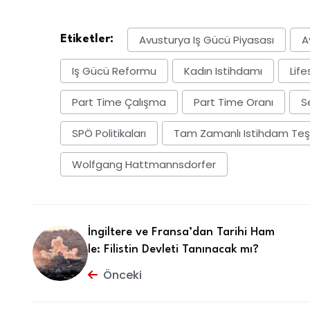
Avusturya Iş Gücü Piyasası
A
Etiketler:
Iş Gücü Reformu
Kadın Istihdamı
Life
Part Time Çalışma
Part Time Oranı
S
SPÖ Politikaları
Tam Zamanlı Istihdam Teşv
Wolfgang Hattmannsdorfer
İngiltere ve Fransa’dan Tarihi Ham
le: Filistin Devleti Tanınacak mı?
Önceki