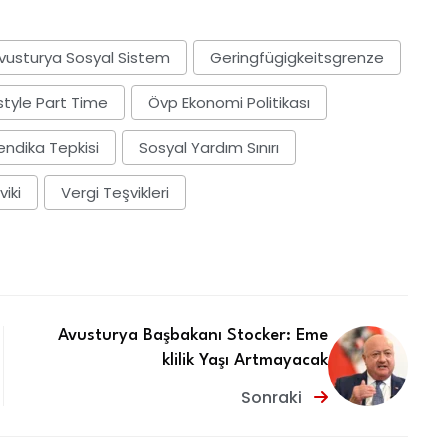
Link
vusturya Sosyal Sistem
Geringfügigkeitsgrenze
style Part Time
Övp Ekonomi Politikası
endika Tepkisi
Sosyal Yardım Sınırı
iki
Vergi Teşvikleri
Avusturya Başbakanı Stocker: Eme
klilik Yaşı Artmayacak
Sonraki