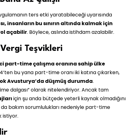
ygulamanın ters etki yaratabileceği uyarısında
ı, insanların bu sınırın altında kalmak için
l açabilir
. Böylece, aslında istihdam azalabilir.
 Vergi Teşvikleri
nci part-time çalışma oranına sahip ülke
94’ten bu yana part-time oranı iki katına çıkarken,
 çok Avusturya’da düşmüş durumda
.
me dalgası” olarak nitelendiriyor. Ancak tam
jları
için şu anda bütçede yeterli kaynak olmadığını
a da bakım sorumlulukları nedeniyle part-time
istiyor.
ir