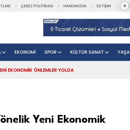
TLARI
ÇEREZ POLITIKASI
HAKKIMIZDA
İLETIŞIM
A
EKONOMI
SPOR
KÜLTÜR SANAT
YAŞ
YENI EKONOMIK ÖNLEMLER YOLDA
önelik Yeni Ekonomik