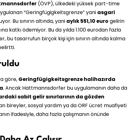
tmannsdorfer
(ÖVP), ülkedeki yüksek part-time
in uygulanan “Geringfügigkeitsgrenze” yani
asgari
or. Bu sınırın altında, yani
aylık 551,10 euro
gelirin
asına katkı ödemiyor. Bu da yılda 1.100 eurodan fazla
 bu tasarrufun birçok kişi için sınırın altında kalma
lirtti.
ruldu
ya göre,
Geringfügigkeitsgrenze halihazırda
a
. Ancak Hattmannsdorfer bu uygulamanın daha da
rdaki sabit gelir sınırlarının da gözden
ıran bireyler, sosyal yardım ya da ORF ücret muafiyeti
anın ifadesiyle, daha fazla çalışmanın önünde
Daha Az Çalışır