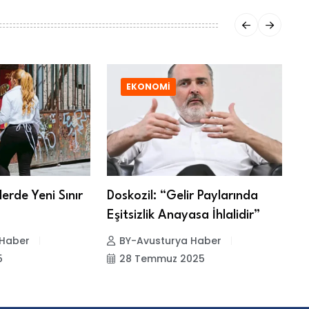
EKONOMI
lerde Yeni Sınır
Doskozil: “Gelir Paylarında
Y
Eşitsizlik Anayasa İhlalidir”
S
 Haber
BY-Avusturya Haber
5
28 Temmuz 2025