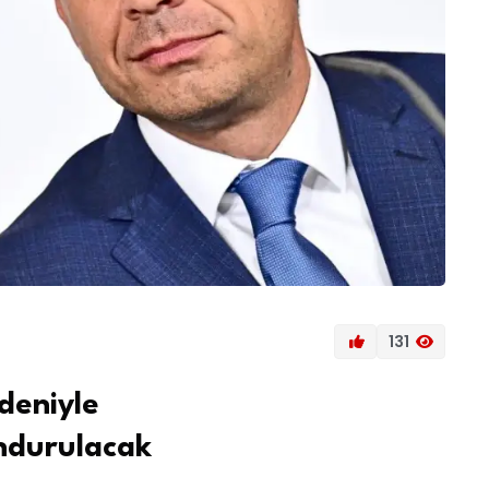
131
deniyle
ndurulacak