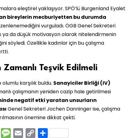
şmalara eleştirel yaklaşıyor. SPÖ’lü Burgenland Eyalet
şan bireylerin mecburiyetten bu durumda
düzenlenemediğini vurguladı. ÖGB Genel Sekreteri
s ya da düşük motivasyon olarak nitelendirmenin
 söyledi. Özellikle kadınlar için bu çalışma
tti.
 Zamanlı Teşvik Edilmeli
 olumlu karşılık buldu.
Sanayiciler Birliği (IV)
nlı çalışmanın yeniden cazip hale getirilmesi
inde negatif etki yaratan unsurların
ası
Genel Sekreteri Jochen Danninger ise, çalışma
rılmasının önemine dikkat çekti.
rest
ssenger
Pocket
Message
Email
Copy
Share