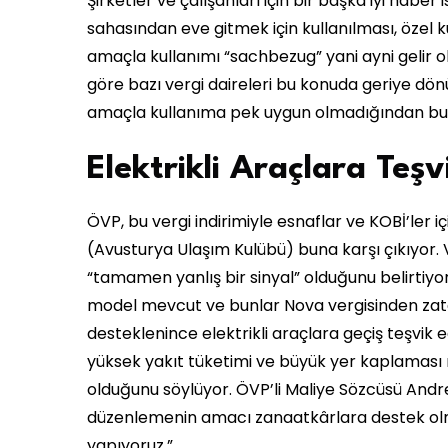
Şirketler ve çalışanları için bir başka iyi haber 
sahasından eve gitmek için kullanılması, özel 
amaçla kullanımı “sachbezug” yani ayni gelir ol
göre bazı vergi daireleri bu konuda geriye dönü
amaçla kullanıma pek uygun olmadığından bu dü
Elektrikli Araçlara Teşv
ÖVP, bu vergi indirimiyle esnaflar ve KOBİ’ler 
(Avusturya Ulaşım Kulübü) buna karşı çıkıyor
“tamamen yanlış bir sinyal” olduğunu belirtiyor
model mevcut ve bunlar Nova vergisinden zate
desteklenince elektrikli araçlara geçiş teşvik 
yüksek yakıt tüketimi ve büyük yer kaplaması
olduğunu söylüyor. ÖVP’li Maliye Sözcüsü Andr
düzenlemenin amacı zanaatkârlara destek ol
yapıyoruz.”