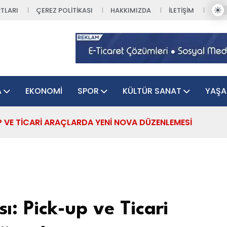
TLARI
ÇEREZ POLITIKASI
HAKKIMIZDA
İLETIŞIM
A
EKONOMI
SPOR
KÜLTÜR SANAT
YAŞ
UP VE TICARI ARAÇLARDA YENI NOVA DÜZENLEMESI
ı: Pick-up ve Ticari