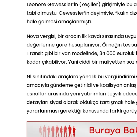
Leonore Gewessler’in (Yeşiller) girişimiyle bu 
tabi olmuştu. Gewessler’in deyimiyle, “kalın d
hale gelmesi amaçlanmıştı.
Nova vergisi, bir aracın ilk kaydı sırasında u
değerlerine göre hesaplanıyor. Örneğin tesisatçı
Transit gibi bir van modelinde, 34.000 euroluk l
kadar çıkabiliyor. Yani ciddi bir maliyetten söz 
N1 sınıfındaki araçlara yönelik bu vergi indiri
amacıyla gündeme getirildi ve koalisyon anlaşm
esnaflar arasında yeni yatırımları teşvik ede
detayları siyasi olarak oldukça tartışmalı hale 
yararlanması gerektiği konusunda farklı görüş