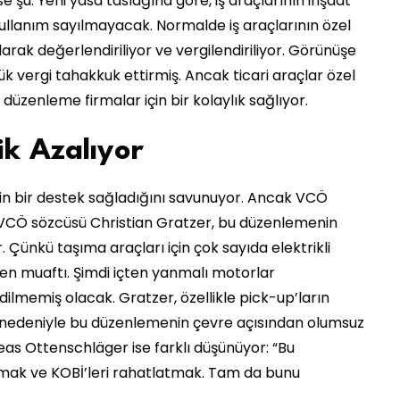
ise şu: Yeni yasa taslağına göre, iş araçlarının inşaat
kullanım sayılmayacak. Normalde iş araçlarının özel
arak değerlendiriliyor ve vergilendiriliyor. Görünüşe
k vergi tahakkuk ettirmiş. Ancak ticari araçlar özel
zenleme firmalar için bir kolaylık sağlıyor.
ik Azalıyor
için bir destek sağladığını savunuyor. Ancak VCÖ
. VCÖ sözcüsü Christian Gratzer, bu düzenlemenin
. Çünkü taşıma araçları için çok sayıda elektrikli
n muaftı. Şimdi içten yanmalı motorlar
edilmemiş olacak. Gratzer, özellikle pick-up’ların
 nedeniyle bu düzenlemenin çevre açısından olumsuz
eas Ottenschläger ise farklı düşünüyor: “Bu
mak ve KOBİ’leri rahatlatmak. Tam da bunu