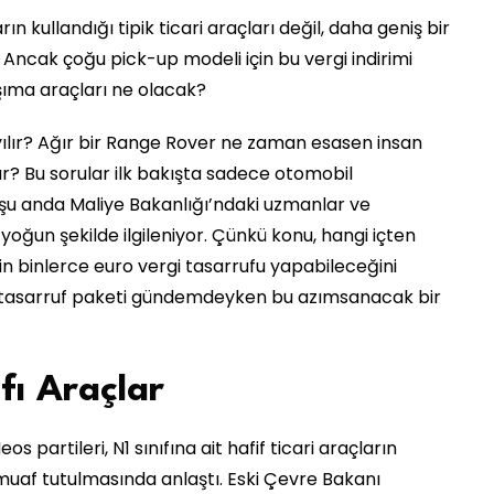
n kullandığı tipik ticari araçları değil, daha geniş bir
 Ancak çoğu pick-up modeli için bu vergi indirimi
şıma araçları ne olacak?
ılır? Ağır bir Range Rover ne zaman esasen insan
ır? Bu sorular ilk bakışta sadece otomobil
, şu anda Maliye Bakanlığı’ndaki uzmanlar ve
a yoğun şekilde ilgileniyor. Çünkü konu, hangi içten
in binlerce euro vergi tasarrufu yapabileceğini
aki tasarruf paketi gündemdeyken bu azımsanacak bir
fı Araçlar
partileri, N1 sınıfına ait hafif ticari araçların
af tutulmasında anlaştı. Eski Çevre Bakanı