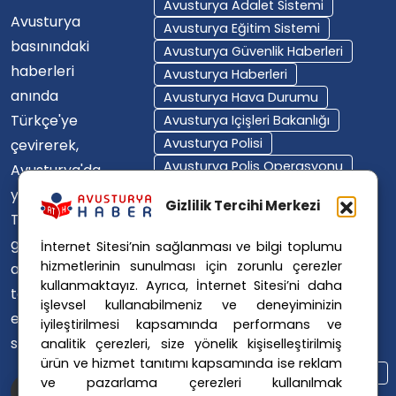
Avusturya Adalet Sistemi
Avusturya
Avusturya Eğitim Sistemi
basınındaki
Avusturya Güvenlik Haberleri
haberleri
Avusturya Haberleri
anında
Avusturya Hava Durumu
Türkçe'ye
Avusturya Içişleri Bakanlığı
Avusturya Polisi
çevirerek,
Avusturya Polis Operasyonu
Avusturya'da
Avusturya Polis Soruşturması
yaşayan
Gizlilik Tercihi Merkezi
Avusturya Sağlık Sistemi
Türklerin ülke
Avusturya Siyaseti
gündemini
İnternet Sitesi’nin sağlanması ve bilgi toplumu
Avusturya Suç Haberleri
hizmetlerinin sunulması için zorunlu çerezler
ana dillerinde
Avusturya Trafik Haberleri
kullanmaktayız. Ayrıca, İnternet Sitesi’ni daha
takip
Donald Trump
FPÖ
işlevsel kullanabilmeniz ve deneyiminizin
etmelerini
iyileştirilmesi kapsamında performans ve
Graz Okul Saldırısı
sağlıyoruz.
analitik çerezleri, size yönelik kişiselleştirilmiş
Internet Dolandırıcılığı
ürün ve hizmet tanıtımı kapsamında ise reklam
Itfaiye Müdahalesi
Viyana Polisi
ve pazarlama çerezleri kullanılmak
Viyana Suç Haberleri