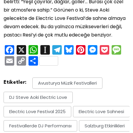
belirtti: “Yeşil çayırlar, dağlar, göller… Burası çok özel
bir atmosfere sahip.” Görünen o ki, Steve Aoki
gelecekte de Electric Love Festival’de sahne almaya
devam edecek. Bu da yalnızca müzikseverleri değil,
pastacı Resi’yi de çok mutlu edeceğe benziyor.
Facebook
X
WhatsApp
Instapaper
Telegram
Bluesky
Pinterest
Messen
Pock
M
Email
Copy
Share
Link
Etiketler:
Avusturya Müzik Festivalleri
DJ Steve Aoki Electric Love
Electric Love Festival 2025
Electric Love Sahnesi
Festivallerde DJ Performansı
Salzburg Etkinlikleri