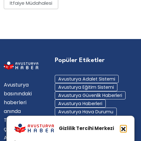
Itfaiye Müdahalesi
Popüler Etiketler
Avusturya Adalet Sistemi
Avusturya
Avusturya Eğitim Sistemi
basınındaki
Avusturya Güvenlik Haberleri
haberleri
Avusturya Haberleri
anında
Avusturya Hava Durumu
Türkçe'ye
Avusturya Içişleri Bakanlığı
Avusturya Polisi
Gizlilik Tercihi Merkezi
çevirerek,
Avusturya Polis Operasyonu
Avusturya'da