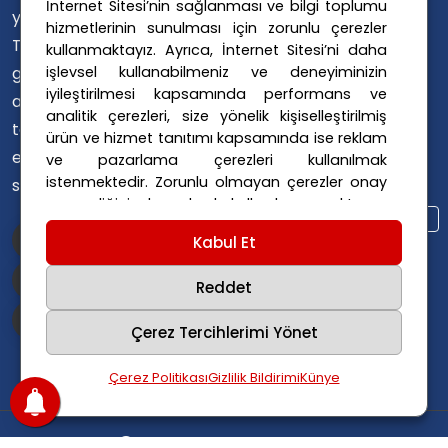
İnternet Sitesi’nin sağlanması ve bilgi toplumu
Avusturya Polis Soruşturması
yaşayan
hizmetlerinin sunulması için zorunlu çerezler
Avusturya Sağlık Sistemi
Türklerin ülke
kullanmaktayız. Ayrıca, İnternet Sitesi’ni daha
Avusturya Siyaseti
işlevsel kullanabilmeniz ve deneyiminizin
gündemini
Avusturya Suç Haberleri
iyileştirilmesi kapsamında performans ve
ana dillerinde
Avusturya Trafik Haberleri
analitik çerezleri, size yönelik kişiselleştirilmiş
takip
ürün ve hizmet tanıtımı kapsamında ise reklam
Donald Trump
FPÖ
etmelerini
ve pazarlama çerezleri kullanılmak
Graz Okul Saldırısı
istenmektedir. Zorunlu olmayan çerezler onay
sağlıyoruz.
Internet Dolandırıcılığı
vermediğiniz durumlarda kullanılmayacaktır.
Itfaiye Müdahalesi
Viyana Polisi
Ayarlarınız 365 gün saklanır.
Çerez Politikası
Kabul Et
Viyana Suç Haberleri
ve
Gizlilik Politikası
için linklere tıklayınız.
Reddet
Çerez Tercihlerimi Yönet
Çerez Politikası
Gizlilik Bildirimi
Künye
Copyright
2025
Avusturya Haber
.
Tüm hakları