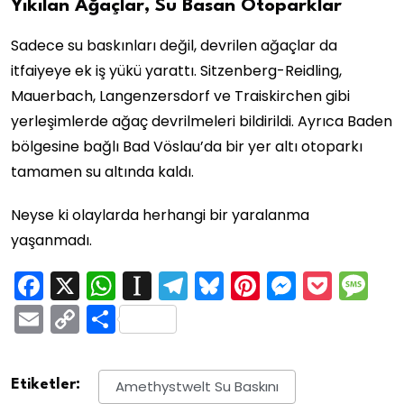
Yıkılan Ağaçlar, Su Basan Otoparklar
Sadece su baskınları değil, devrilen ağaçlar da
itfaiyeye ek iş yükü yarattı. Sitzenberg-Reidling,
Mauerbach, Langenzersdorf ve Traiskirchen gibi
yerleşimlerde ağaç devrilmeleri bildirildi. Ayrıca Baden
bölgesine bağlı Bad Vöslau’da bir yer altı otoparkı
tamamen su altında kaldı.
Neyse ki olaylarda herhangi bir yaralanma
yaşanmadı.
Facebook
X
WhatsApp
Instapaper
Telegram
Bluesky
Pinterest
Messen
Pock
M
Email
Copy
Share
Link
Etiketler:
Amethystwelt Su Baskını