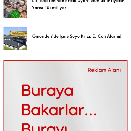
Lif Tüketiminde Kritik Uyarı: Günlük İhtiyacın
Yarısı Tüketiliyor
Gmunden’de İçme Suyu Krizi: E. Coli Alarmı!