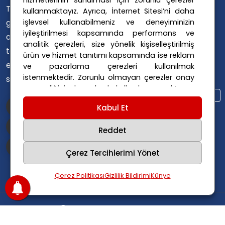
hizmetlerinin sunulması için zorunlu çerezler
Avusturya Sağlık Sistemi
Türklerin ülke
kullanmaktayız. Ayrıca, İnternet Sitesi’ni daha
Avusturya Siyaseti
gündemini
işlevsel kullanabilmeniz ve deneyiminizin
Avusturya Suç Haberleri
iyileştirilmesi kapsamında performans ve
ana dillerinde
Avusturya Trafik Haberleri
analitik çerezleri, size yönelik kişiselleştirilmiş
takip
ürün ve hizmet tanıtımı kapsamında ise reklam
Donald Trump
FPÖ
etmelerini
ve pazarlama çerezleri kullanılmak
Graz Okul Saldırısı
istenmektedir. Zorunlu olmayan çerezler onay
sağlıyoruz.
Internet Dolandırıcılığı
vermediğiniz durumlarda kullanılmayacaktır.
Itfaiye Müdahalesi
Viyana Polisi
Ayarlarınız 365 gün saklanır.
Çerez Politikası
Kabul Et
Viyana Suç Haberleri
ve
Gizlilik Politikası
için linklere tıklayınız.
Reddet
Çerez Tercihlerimi Yönet
Çerez Politikası
Gizlilik Bildirimi
Künye
Copyright
2025
Avusturya Haber
.
Tüm hakları
saklıdır.