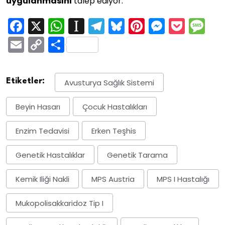
uygulanmasını
talep ediyor.
Facebook
X
WhatsApp
Instapaper
Telegram
Bluesky
Pinterest
Messen
Pock
M
Email
Copy
Share
Link
Etiketler:
Avusturya Sağlık Sistemi
Beyin Hasarı
Çocuk Hastalıkları
Enzim Tedavisi
Erken Teşhis
Genetik Hastalıklar
Genetik Tarama
Kemik Iliği Nakli
MPS Austria
MPS I Hastalığı
Mukopolisakkaridoz Tip I