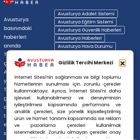
Avusturya Adalet Sistemi
Avusturya
Avusturya Eğitim Sistemi
basınındaki
Avusturya Güvenlik Haberleri
haberleri
Avusturya Haberleri
anında
Avusturya Hava Durumu
Türkçe'ye
Avusturya Içişleri Bakanlığı
Avusturya Polisi
Gizlilik Tercihi Merkezi
çevirerek,
Avusturya Polis Operasyonu
Avusturya'da
İnternet Sitesi’nin sağlanması ve bilgi toplumu
Avusturya Polis Soruşturması
yaşayan
hizmetlerinin sunulması için zorunlu çerezler
Avusturya Sağlık Sistemi
Türklerin ülke
kullanmaktayız. Ayrıca, İnternet Sitesi’ni daha
Avusturya Siyaseti
işlevsel kullanabilmeniz ve deneyiminizin
gündemini
Avusturya Suç Haberleri
iyileştirilmesi kapsamında performans ve
ana dillerinde
Avusturya Trafik Haberleri
analitik çerezleri, size yönelik kişiselleştirilmiş
takip
ürün ve hizmet tanıtımı kapsamında ise reklam
Donald Trump
FPÖ
etmelerini
ve pazarlama çerezleri kullanılmak
Graz Okul Saldırısı
istenmektedir. Zorunlu olmayan çerezler onay
sağlıyoruz.
Internet Dolandırıcılığı
vermediğiniz durumlarda kullanılmayacaktır.