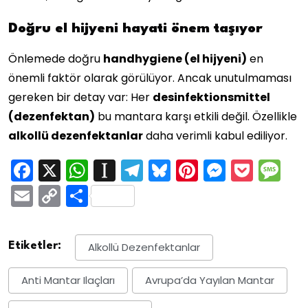
Doğru el hijyeni hayati önem taşıyor
Önlemede doğru
handhygiene (el hijyeni)
en
önemli faktör olarak görülüyor. Ancak unutulmaması
gereken bir detay var: Her
desinfektionsmittel
(dezenfektan)
bu mantara karşı etkili değil. Özellikle
alkollü dezenfektanlar
daha verimli kabul ediliyor.
Facebook
X
WhatsApp
Instapaper
Telegram
Bluesky
Pinterest
Messen
Pock
M
Email
Copy
Share
Link
Etiketler:
Alkollü Dezenfektanlar
Anti Mantar Ilaçları
Avrupa’da Yayılan Mantar