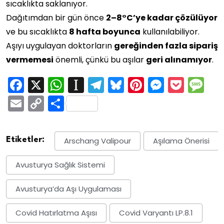
sıcaklıkta saklanıyor.
Dağıtımdan bir gün önce
2–8°C’ye kadar çözülüyor
ve bu sıcaklıkta
8 hafta boyunca
kullanılabiliyor.
Aşıyı uygulayan doktorların
gereğinden fazla sipariş
vermemesi
önemli, çünkü bu aşılar
geri alınamıyor
.
Facebook
X
WhatsApp
Instapaper
Telegram
Bluesky
Pinterest
Messen
Pock
M
Email
Copy
Share
Link
Etiketler:
Arschang Valipour
Aşılama Önerisi
Avusturya Sağlık Sistemi
Avusturya’da Aşı Uygulaması
Covid Hatırlatma Aşısı
Covid Varyantı LP.8.1