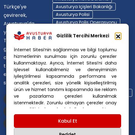
Türkçe'ye
Avusturya Içişleri Bakanlığı
Avusturya Polisi
çevirerek,
Avusturya Polis Operasyonu
Avusturya'da
Avusturya Polis Soruşturması
yaşayan
Gizlilik Tercihi Merkezi
Avusturya Sağlık Sistemi
Türklerin ülke
Avusturya Siyaseti
gündemini
İnternet Sitesi’nin sağlanması ve bilgi toplumu
Avusturya Suç Haberleri
hizmetlerinin sunulması için zorunlu çerezler
ana dillerinde
Avusturya Trafik Haberleri
kullanmaktayız. Ayrıca, İnternet Sitesi’ni daha
takip
Donald Trump
FPÖ
işlevsel kullanabilmeniz ve deneyiminizin
etmelerini
iyileştirilmesi kapsamında performans ve
Graz Okul Saldırısı
sağlıyoruz.
analitik çerezleri, size yönelik kişiselleştirilmiş
Internet Dolandırıcılığı
ürün ve hizmet tanıtımı kapsamında ise reklam
Itfaiye Müdahalesi
Viyana Polisi
ve pazarlama çerezleri kullanılmak
Viyana Suç Haberleri
istenmektedir. Zorunlu olmayan çerezler onay
vermediğiniz durumlarda kullanılmayacaktır.
Ayarlarınız 365 gün saklanır.
Çerez Politikası
Kabul Et
ve
Gizlilik Politikası
için linklere tıklayınız.
Reddet