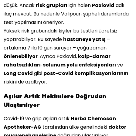
düşük. Ancak
risk grupları
için halen
Paxlovid
adlı
ilaç mevcut. Bu nedenle Valipour, şüpheli durumlarda
test yapılmasını öneriyor.
Yüksek risk grubundaki kişiler bu testleri ücretsiz
yaptırabiliyor. Bu sayede
hastaneye yatış
–
ortalama 7 ila 10 gün sürüyor – çoğu zaman
önlenebiliyor
. Ayrıca Paxlovid,
kalp-damar
rahatsızlıkları
,
solunum yolu enfeksiyonları
ve
Long Covid
gibi
post-Covid komplikasyonlarının
riskini de azaltıyor.
Aşılar Artık Hekimlere Doğrudan
Ulaştırılıyor
Covid-19 ve grip aşıları artık
Herba Chemosan
Apotheker-AG
tarafından ülke genelindeki
doktor
muayenehanelerine
doğrudan ulaştırılıyor.