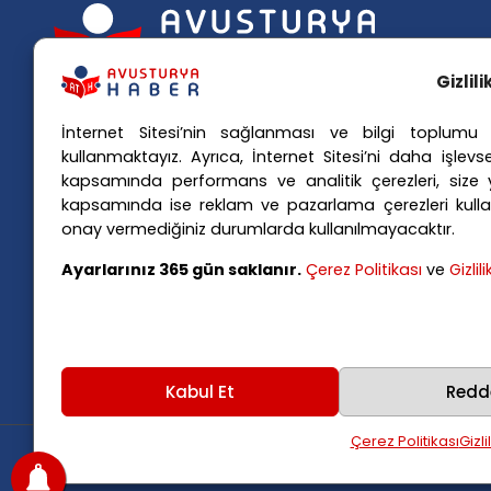
Popü
Gizlil
Avusturya basınındaki haberleri
Avus
İnternet Sitesi’nin sağlanması ve bilgi toplumu h
anında Türkçe'ye çevirerek,
Avus
kullanmaktayız. Ayrıca, İnternet Sitesi’ni daha işlevse
Avusturya'da yaşayan Türklerin ülke
kapsamında performans ve analitik çerezleri, size yö
Avus
kapsamında ise reklam ve pazarlama çerezleri kulla
Avus
gündemini ana dillerinde takip
onay vermediğiniz durumlarda kullanılmayacaktır.
Viya
etmelerini sağlıyoruz.
Ayarlarınız 365 gün saklanır.
Çerez Politikası
ve
Gizlil
Kabul Et
Redd
Çerez Politikası
Gizli
Copyright
2025
Avusturya Haber
.
Tüm hakları sak