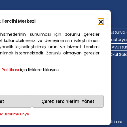
ler Etiketler
ik Tercihi Merkezi
turya Adalet Sistemi
Avusturya Eğitim Sistemi
Avusturya 
izmetlerinin sunulması için zorunlu çerezler
turya Hava Durumu
Avusturya Içişleri Bakanlığı
Avusturya 
l kullanabilmeniz ve deneyiminizin iyileştirilmesi
nelik kişiselleştirilmiş ürün ve hizmet tanıtımı
turya Polis Soruşturması
Avusturya Sağlık Sistemi
Avustur
nılmak istenmektedir. Zorunlu olmayan çerezler
turya Trafik Haberleri
Donald Trump
FPÖ
Graz Okul Saldı
na Polisi
Viyana Suç Haberleri
ik Politikası
için linklere tıklayınız.
et
Çerez Tercihlerimi Yönet
lik Bildirimi
Künye
lıdır.
Kullanım Şartları
Gizlilik Politikası