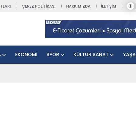
TLARI
ÇEREZ POLITIKASI
HAKKIMIZDA
İLETIŞIM
A
EKONOMI
SPOR
KÜLTÜR SANAT
YAŞ