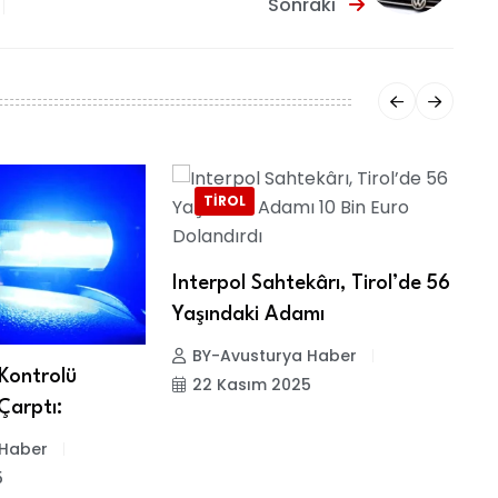
Sonraki
TIROL
Interpol Sahtekârı, Tirol’de 56
Yaşındaki Adamı
BY-Avusturya Haber
 Kontrolü
G
22 Kasım 2025
Çarptı:
H
 Haber
5