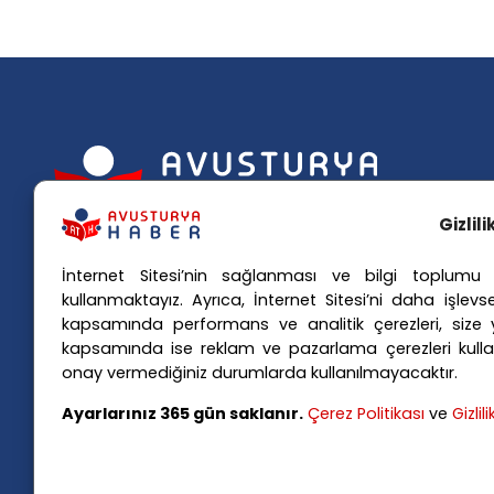
Popü
Gizlil
Avusturya basınındaki haberleri
Avus
İnternet Sitesi’nin sağlanması ve bilgi toplumu h
anında Türkçe'ye çevirerek,
Avus
kullanmaktayız. Ayrıca, İnternet Sitesi’ni daha işlevse
Avusturya'da yaşayan Türklerin ülke
kapsamında performans ve analitik çerezleri, size yö
Avus
kapsamında ise reklam ve pazarlama çerezleri kulla
Avus
gündemini ana dillerinde takip
onay vermediğiniz durumlarda kullanılmayacaktır.
Viya
etmelerini sağlıyoruz.
Ayarlarınız 365 gün saklanır.
Çerez Politikası
ve
Gizlil