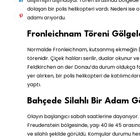
alışılmışın dışındaydı. Tören sırasında bölgede 
dolaşan bir polis helikopteri vardı. Nedeni ise ol
adamı arıyordu.
Fronleichnam Töreni Gölgel
Normalde Fronleichnam, kutsanmış ekmeğin (hos
törenidir. Çiçek halıları serilir, dualar okunur 
Feldkirchen an der Donau’da durum oldukça farkl
yer alırken, bir polis helikopteri de katılımcı
yaptı.
Bahçede Silahlı Bir Adam G
Olayın başlangıcı sabah saatlerine dayanıyor
Freudenstein bölgesinde, yaşı 40 ile 45 arası
ve silahlı şekilde görüldü. Komşular durumu hem