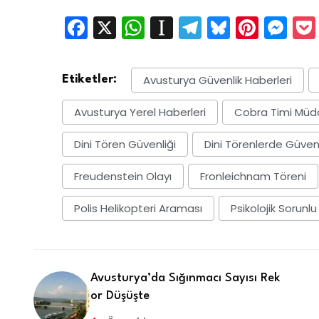
Facebook
X
WhatsApp
Instapaper
Telegram
Bluesky
Pinte
Me
Avusturya Güvenlik Haberleri
Etiketler:
Avusturya Yerel Haberleri
Cobra Timi Müd
Dini Tören Güvenliği
Dini Törenlerde Güvenli
Freudenstein Olayı
Fronleichnam Töreni
Polis Helikopteri Araması
Psikolojik Sorunlu 
Avusturya’da Sığınmacı Sayısı Rek
or Düşüşte