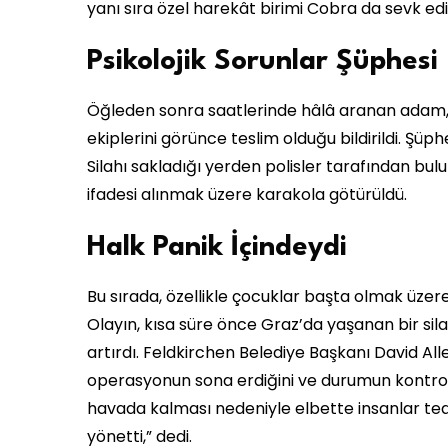
yanı sıra özel harekât birimi Cobra da sevk ed
Psikolojik Sorunlar Şüphesi
Öğleden sonra saatlerinde hâlâ aranan adam, s
ekiplerini görünce teslim olduğu bildirildi. Şüp
Silahı sakladığı yerden polisler tarafından bu
ifadesi alınmak üzere karakola götürüldü.
Halk Panik İçindeydi
Bu sırada, özellikle çocuklar başta olmak üzere
Olayın, kısa süre önce Graz’da yaşanan bir sil
artırdı. Feldkirchen Belediye Başkanı David Al
operasyonun sona erdiğini ve durumun kontrol a
havada kalması nedeniyle elbette insanlar tedir
yönetti,” dedi.