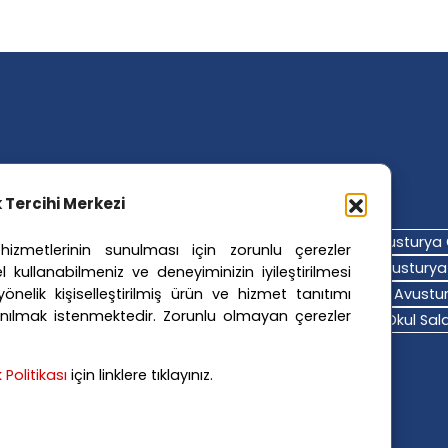
ler Etiketler
ik Tercihi Merkezi
turya Adalet Sistemi
Avusturya Eğitim Sistemi
Avusturya 
izmetlerinin sunulması için zorunlu çerezler
turya Hava Durumu
Avusturya Içişleri Bakanlığı
Avusturya 
l kullanabilmeniz ve deneyiminizin iyileştirilmesi
nelik kişiselleştirilmiş ürün ve hizmet tanıtımı
turya Polis Soruşturması
Avusturya Sağlık Sistemi
Avustur
nılmak istenmektedir. Zorunlu olmayan çerezler
turya Trafik Haberleri
Donald Trump
FPÖ
Graz Okul Saldı
na Polisi
Viyana Suç Haberleri
ik Politikası
için linklere tıklayınız.