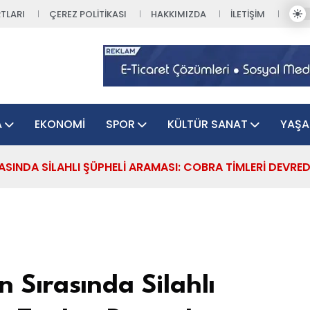
TLARI
ÇEREZ POLITIKASI
HAKKIMIZDA
İLETIŞIM
A
EKONOMI
SPOR
KÜLTÜR SANAT
YAŞ
ASINDA SILAHLI ŞÜPHELI ARAMASI: COBRA TIMLERI DEVRE
 Sırasında Silahlı