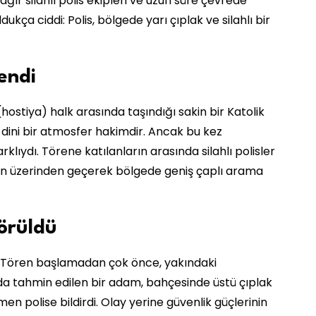
ağır silahlı polis ekipleri ve uzun süre çevrede
dukça ciddi: Polis, bölgede yarı çıplak ve silahlı bir
endi
tiya) halk arasında taşındığı sakin bir Katolik
ve dini bir atmosfer hakimdir. Ancak bu kez
ıydı. Törene katılanların arasında silahlı polisler
ların üzerinden geçerek bölgede geniş çaplı arama
örüldü
. Tören başlamadan çok önce, yakındaki
nda tahmin edilen bir adam, bahçesinde üstü çıplak
en polise bildirdi. Olay yerine güvenlik güçlerinin