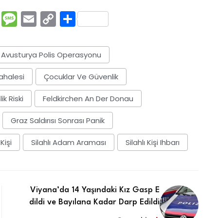
rest
ssenger
Pocket
Message
Email
Copy
Share
Link
Avusturya Polis Operasyonu
ahalesi
Çocuklar Ve Güvenlik
k Riski
Feldkirchen An Der Donau
Graz Saldırısı Sonrası Panik
Kişi
Silahlı Adam Araması
Silahlı Kişi Ihbarı
Viyana’da 14 Yaşındaki Kız Gasp E
dildi ve Bayılana Kadar Darp Edildi