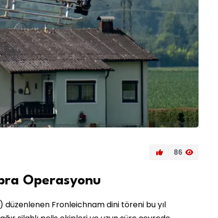
86
obra Operasyonu
 düzenlenen Fronleichnam dini töreni bu yıl