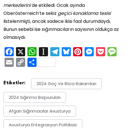
merkezlerini
de etkiledi. Ocak ayında
Oberösterreich’te sekiz
geçici konaklama tesisi
listelenmişti, ancak sadece ikisi faal durumdaydı.
Bunun sebebi ise sığınmacıların sayısının oldukça az
olmasıydı.
Facebook
X
WhatsApp
Instapaper
Telegram
Bluesky
Pinterest
Messen
Pock
M
Email
Copy
Share
Link
Etiketler:
2024 Göç Ve Iltica Rakamları
2024 Sığınma Başvuruları
Afgan Sığınmacılar Avusturya
Avusturya Entegrasyon Politikası