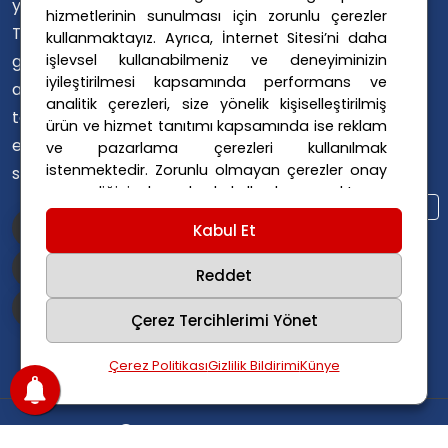
yaşayan
hizmetlerinin sunulması için zorunlu çerezler
Avusturya Sağlık Sistemi
Türklerin ülke
kullanmaktayız. Ayrıca, İnternet Sitesi’ni daha
Avusturya Siyaseti
işlevsel kullanabilmeniz ve deneyiminizin
gündemini
Avusturya Suç Haberleri
iyileştirilmesi kapsamında performans ve
ana dillerinde
Avusturya Trafik Haberleri
analitik çerezleri, size yönelik kişiselleştirilmiş
takip
ürün ve hizmet tanıtımı kapsamında ise reklam
Donald Trump
FPÖ
etmelerini
ve pazarlama çerezleri kullanılmak
Graz Okul Saldırısı
istenmektedir. Zorunlu olmayan çerezler onay
sağlıyoruz.
Internet Dolandırıcılığı
vermediğiniz durumlarda kullanılmayacaktır.
Itfaiye Müdahalesi
Viyana Polisi
Ayarlarınız 365 gün saklanır.
Çerez Politikası
Kabul Et
Viyana Suç Haberleri
ve
Gizlilik Politikası
için linklere tıklayınız.
Reddet
Çerez Tercihlerimi Yönet
Çerez Politikası
Gizlilik Bildirimi
Künye
Copyright
2025
Avusturya Haber
.
Tüm hakları