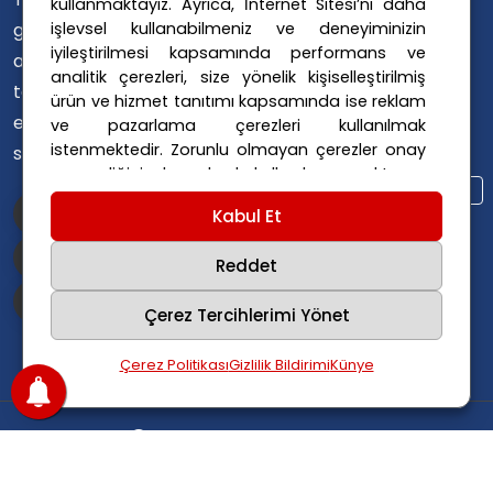
kullanmaktayız. Ayrıca, İnternet Sitesi’ni daha
Avusturya Siyaseti
işlevsel kullanabilmeniz ve deneyiminizin
gündemini
Avusturya Suç Haberleri
iyileştirilmesi kapsamında performans ve
ana dillerinde
Avusturya Trafik Haberleri
analitik çerezleri, size yönelik kişiselleştirilmiş
takip
ürün ve hizmet tanıtımı kapsamında ise reklam
Donald Trump
FPÖ
etmelerini
ve pazarlama çerezleri kullanılmak
Graz Okul Saldırısı
istenmektedir. Zorunlu olmayan çerezler onay
sağlıyoruz.
Internet Dolandırıcılığı
vermediğiniz durumlarda kullanılmayacaktır.
Itfaiye Müdahalesi
Viyana Polisi
Ayarlarınız 365 gün saklanır.
Çerez Politikası
Kabul Et
Viyana Suç Haberleri
ve
Gizlilik Politikası
için linklere tıklayınız.
Reddet
Çerez Tercihlerimi Yönet
Çerez Politikası
Gizlilik Bildirimi
Künye
Copyright
2025
Avusturya Haber
.
Tüm hakları
saklıdır.