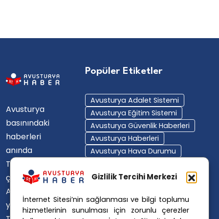
Popüler Etiketler
Avusturya Adalet Sistemi
Avusturya
Avusturya Eğitim Sistemi
basınındaki
Avusturya Güvenlik Haberleri
haberleri
Avusturya Haberleri
anında
Avusturya Hava Durumu
Türkçe'ye
Avusturya Içişleri Bakanlığı
Avusturya Polisi
Gizlilik Tercihi Merkezi
çevirerek,
Avusturya Polis Operasyonu
Avusturya'da
İnternet Sitesi’nin sağlanması ve bilgi toplumu
Avusturya Polis Soruşturması
yaşayan
hizmetlerinin sunulması için zorunlu çerezler
Avusturya Sağlık Sistemi
Türklerin ülke