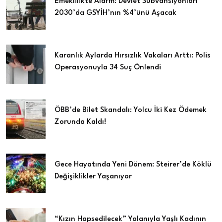
Emeklilikte Alarm: Devlet Sübvansiyonları
2030’da GSYİH’nın %4’ünü Aşacak
Karanlık Aylarda Hırsızlık Vakaları Arttı: Polis
Operasyonuyla 34 Suç Önlendi
ÖBB’de Bilet Skandalı: Yolcu İki Kez Ödemek
Zorunda Kaldı!
Gece Hayatında Yeni Dönem: Steirer’de Köklü
Değişiklikler Yaşanıyor
“Kızın Hapsedilecek” Yalanıyla Yaşlı Kadının