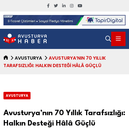
AVUSTURYA
AVUSTURYA’NIN 70 YILLIK
TARAFSIZLIĞI: HALKIN DESTEĞI HÂLÂ GÜÇLÜ
AVUSTURYA
Avusturya’nın 70 Yıllık Tarafsızlığı:
Halkın Desteği Hâlâ Güçlü