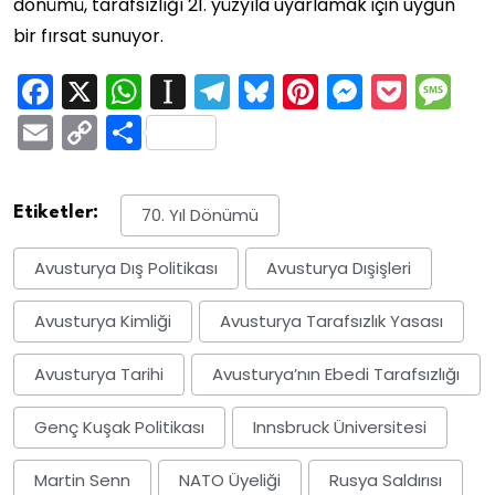
dönümü, tarafsızlığı 21. yüzyıla uyarlamak için uygun
bir fırsat sunuyor.
Facebook
X
WhatsApp
Instapaper
Telegram
Bluesky
Pinterest
Messen
Pock
M
Email
Copy
Share
Link
Etiketler:
70. Yıl Dönümü
Avusturya Dış Politikası
Avusturya Dışişleri
Avusturya Kimliği
Avusturya Tarafsızlık Yasası
Avusturya Tarihi
Avusturya’nın Ebedi Tarafsızlığı
Genç Kuşak Politikası
Innsbruck Üniversitesi
Martin Senn
NATO Üyeliği
Rusya Saldırısı