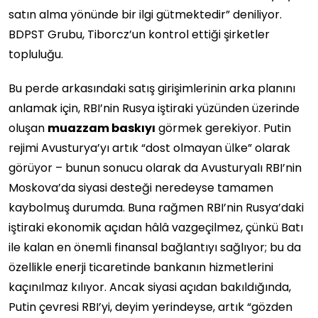
satın alma yönünde bir ilgi gütmektedir” deniliyor.
BDPST Grubu, Tiborcz’un kontrol ettiği şirketler
topluluğu.
Bu perde arkasındaki satış girişimlerinin arka planını
anlamak için, RBI’nin Rusya iştiraki yüzünden üzerinde
oluşan
muazzam baskıyı
görmek gerekiyor. Putin
rejimi Avusturya’yı artık “dost olmayan ülke” olarak
görüyor – bunun sonucu olarak da Avusturyalı RBI’nin
Moskova’da siyasi desteği neredeyse tamamen
kaybolmuş durumda. Buna rağmen RBI’nin Rusya’daki
iştiraki ekonomik açıdan hâlâ vazgeçilmez, çünkü Batı
ile kalan en önemli finansal bağlantıyı sağlıyor; bu da
özellikle enerji ticaretinde bankanın hizmetlerini
kaçınılmaz kılıyor. Ancak siyasi açıdan bakıldığında,
Putin çevresi RBI’yi, deyim yerindeyse, artık “gözden