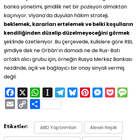
banka yönetimi, şimdilik net bir pozisyon almaktan
kaçınıyor. Viyana’da duyulan hâkim strateji,
beklemek, kararları ertelemek ve belki koşulların
kendiliğinden düzelip düzelmeyeceğini görmek
şeklinde özetleniyor. Bu çerçevede, kulislere göre RBI,
şimdiye dek ne Orbán’ın damadı ne de Rus-Batı
ortaklı alıcı grubu için, örneğin Rusya Merkez Bankası
nezdinde, açık ve bağlayıcı bir onay sinyali vermiş
değil.
Facebook
X
WhatsApp
Instapaper
Telegram
Bluesky
Pinterest
Messen
Pock
M
Email
Copy
Share
Link
Etiketler:
ABD Yaptırımları
Alexei Repik