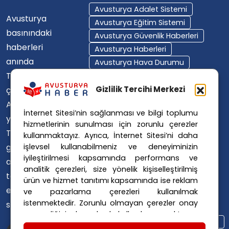
Avusturya Adalet Sistemi
Avusturya
Avusturya Eğitim Sistemi
basınındaki
Avusturya Güvenlik Haberleri
haberleri
Avusturya Haberleri
anında
Avusturya Hava Durumu
Türkçe'ye
Avusturya Içişleri Bakanlığı
Avusturya Polisi
Gizlilik Tercihi Merkezi
çevirerek,
Avusturya Polis Operasyonu
Avusturya'da
İnternet Sitesi’nin sağlanması ve bilgi toplumu
Avusturya Polis Soruşturması
yaşayan
hizmetlerinin sunulması için zorunlu çerezler
Avusturya Sağlık Sistemi
Türklerin ülke
kullanmaktayız. Ayrıca, İnternet Sitesi’ni daha
Avusturya Siyaseti
işlevsel kullanabilmeniz ve deneyiminizin
gündemini
Avusturya Suç Haberleri
iyileştirilmesi kapsamında performans ve
ana dillerinde
Avusturya Trafik Haberleri
analitik çerezleri, size yönelik kişiselleştirilmiş
takip
ürün ve hizmet tanıtımı kapsamında ise reklam
Donald Trump
FPÖ
etmelerini
ve pazarlama çerezleri kullanılmak
Graz Okul Saldırısı
istenmektedir. Zorunlu olmayan çerezler onay
sağlıyoruz.
Internet Dolandırıcılığı
vermediğiniz durumlarda kullanılmayacaktır.
Itfaiye Müdahalesi
Viyana Polisi