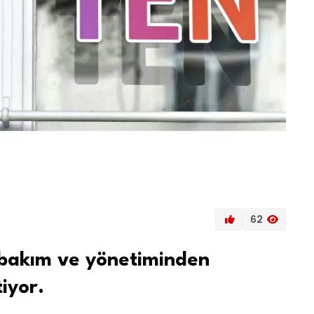
62
n bakım ve yönetiminden
iyor.