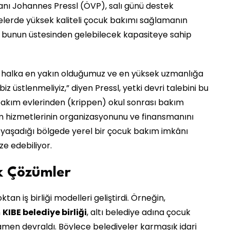
şkanı Johannes Pressl (ÖVP), salı günü destek
lgelerde yüksek kaliteli çocuk bakımı sağlamanın
n bunun üstesinden gelebilecek kapasiteye sahip
miz, halka en yakın olduğumuz ve en yüksek uzmanlığa
üstlenmeliyiz,” diyen Pressl, yetki devri talebini bu
bakım evlerinden (krippen) okul sonrası bakım
 hizmetlerinin organizasyonunu ve finansmanını
 yaşadığı bölgede yerel bir çocuk bakım imkânı
ze edebiliyor.
k Çözümler
n iş birliği modelleri geliştirdi. Örneğin,
n
KIBE belediye birliği
, altı belediye adına çocuk
men devraldı. Böylece belediyeler karmaşık idari