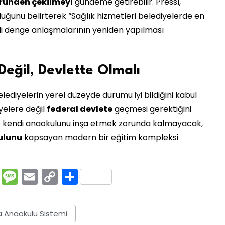
öründen çekilmeyi
gündeme getirebilir. Pressl,
uğunu belirterek “Sağlık hizmetleri belediyelerde en
ali denge anlaşmalarının yeniden yapılması
Değil, Devlette Olmalı
elediyelerin yerel düzeyde durumu iyi bildiğini kabul
yelere değil
federal devlete
geçmesi gerektiğini
ye kendi anaokulunu inşa etmek zorunda kalmayacak,
kulunu
kapsayan modern bir eğitim kompleksi
rest
ssenger
Pocket
Message
Email
Copy
Share
Link
a Anaokulu Sistemi