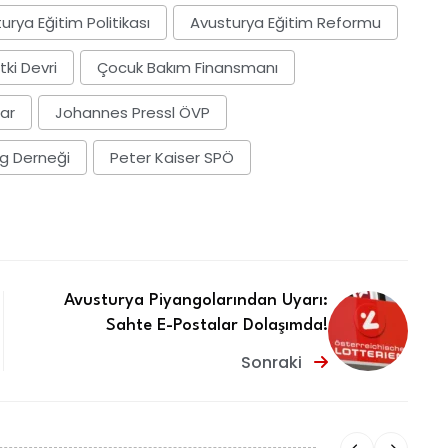
urya Eğitim Politikası
Avusturya Eğitim Reformu
tki Devri
Çocuk Bakım Finansmanı
lar
Johannes Pressl ÖVP
g Derneği
Peter Kaiser SPÖ
Avusturya Piyangolarından Uyarı:
Sahte E-Postalar Dolaşımda!
Sonraki