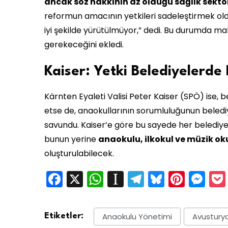
ancak söz hakkının az olduğu sağlık sekt
reformun amacının yetkileri sadeleştirmek old
iyi şekilde yürütülmüyor,” dedi. Bu durumda m
gerekeceğini ekledi.
Kaiser: Yetki Belediyelerde 
Kärnten Eyaleti Valisi Peter Kaiser (SPÖ) ise, b
etse de, anaokullarının sorumluluğunun beledi
savundu. Kaiser’e göre bu sayede her beledi
bunun yerine
anaokulu, ilkokul ve müzik o
oluşturulabilecek.
Facebook
X
WhatsApp
Instapaper
Telegram
Bluesky
Pinte
Me
Anaokulu Yönetimi
Avustury
Etiketler: