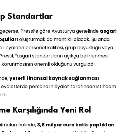
p Standartlar
 geçerse, Pressl’e göre Avusturya genelinde
asgari
oşulları
oluşturmak da mantıklı olacak. Şu anda
er eyaletin personel kalitesi, grup büyüklüğü veya
 Pressl, “asgari standartların açıkça belirlenmesi
e korunmasının önemli olduğunu vurguladı.
inde,
yeterli finansal kaynak sağlanması
ı eyaletlerde personelin eyalet tarafından istihdam
tti.
me Karşılığında Yeni Rol
lmaları halinde,
3,8 milyar euro katkı yaptıkları