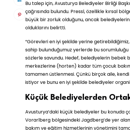
Bu talep için, Avusturya Belediyeler Birliği Ba
çağrısında bulundu. Pressl, özellikle kırsal bö
büyük bir zorluk olduğunu, ancak belediyeleri
olduklarını belirtti.
“Görevleri en iyi şekilde yerine getirebildiği
sahip bulunduğumuz yerlerde bu sorumluluğu biz 
sözlerle savundu. Hedef, belediyelerin bebek 
merkezlerine (horten) kadar tüm çocuk bakım
tamamen üstlenmesi. Çünkü birçok aile, kendi
istiyor ve bunu en iyi şekilde belediyeler organi
Küçük Belediyelerden Orta
Avusturya’daki küçük belediyeler bu konuda çokta
Vorarlberg bölgesindeki Jagdberg’de yer ala
bakım ve eğitim hizmetlerinin yönetimini tama