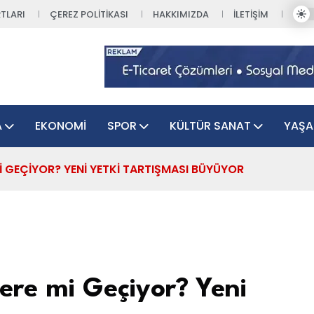
TLARI
ÇEREZ POLITIKASI
HAKKIMIZDA
İLETIŞIM
A
EKONOMI
SPOR
KÜLTÜR SANAT
YAŞ
I GEÇIYOR? YENI YETKI TARTIŞMASI BÜYÜYOR
ere mi Geçiyor? Yeni