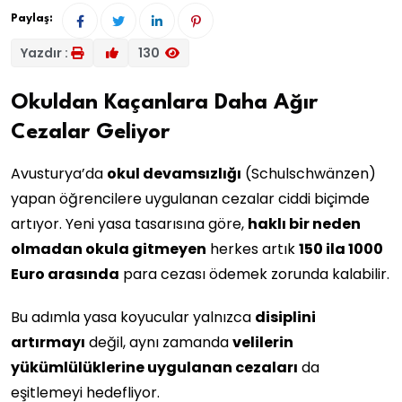
Paylaş:
Yazdır :
130
Okuldan Kaçanlara Daha Ağır
Cezalar Geliyor
Avusturya’da
okul devamsızlığı
(Schulschwänzen)
yapan öğrencilere uygulanan cezalar ciddi biçimde
artıyor. Yeni yasa tasarısına göre,
haklı bir neden
olmadan okula gitmeyen
herkes artık
150 ila 1000
Euro arasında
para cezası ödemek zorunda kalabilir.
Bu adımla yasa koyucular yalnızca
disiplini
artırmayı
değil, aynı zamanda
velilerin
yükümlülüklerine uygulanan cezaları
da
eşitlemeyi hedefliyor.