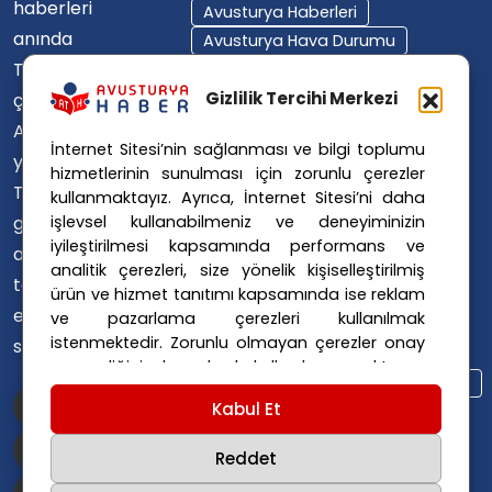
haberleri
Avusturya Haberleri
anında
Avusturya Hava Durumu
Türkçe'ye
Avusturya Içişleri Bakanlığı
Avusturya Polisi
Gizlilik Tercihi Merkezi
çevirerek,
Avusturya Polis Operasyonu
Avusturya'da
İnternet Sitesi’nin sağlanması ve bilgi toplumu
Avusturya Polis Soruşturması
yaşayan
hizmetlerinin sunulması için zorunlu çerezler
Avusturya Sağlık Sistemi
Türklerin ülke
kullanmaktayız. Ayrıca, İnternet Sitesi’ni daha
Avusturya Siyaseti
işlevsel kullanabilmeniz ve deneyiminizin
gündemini
Avusturya Suç Haberleri
iyileştirilmesi kapsamında performans ve
ana dillerinde
Avusturya Trafik Haberleri
analitik çerezleri, size yönelik kişiselleştirilmiş
takip
ürün ve hizmet tanıtımı kapsamında ise reklam
Donald Trump
FPÖ
etmelerini
ve pazarlama çerezleri kullanılmak
Graz Okul Saldırısı
istenmektedir. Zorunlu olmayan çerezler onay
sağlıyoruz.
Internet Dolandırıcılığı
vermediğiniz durumlarda kullanılmayacaktır.
Itfaiye Müdahalesi
Viyana Polisi
Ayarlarınız 365 gün saklanır.
Çerez Politikası
Kabul Et
Viyana Suç Haberleri
ve
Gizlilik Politikası
için linklere tıklayınız.
Reddet