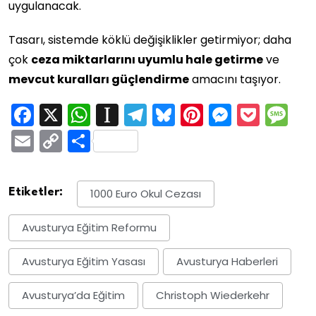
uygulanacak.
Tasarı, sistemde köklü değişiklikler getirmiyor; daha
çok
ceza miktarlarını uyumlu hale getirme
ve
mevcut kuralları güçlendirme
amacını taşıyor.
Facebook
X
WhatsApp
Instapaper
Telegram
Bluesky
Pinterest
Messen
Pock
M
Email
Copy
Share
Link
Etiketler:
1000 Euro Okul Cezası
Avusturya Eğitim Reformu
Avusturya Eğitim Yasası
Avusturya Haberleri
Avusturya’da Eğitim
Christoph Wiederkehr