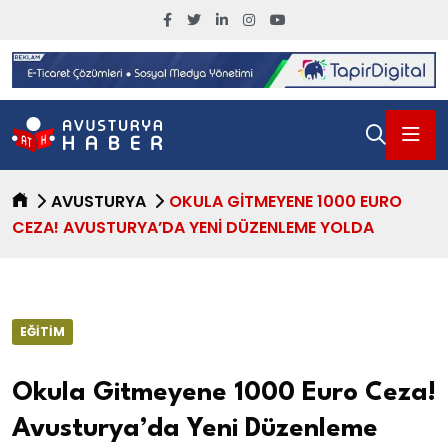
AVUSTURYA
OKULA GITMEYENE 1000 EURO
CEZA! AVUSTURYA’DA YENI DÜZENLEME YOLDA
EĞITIM
Okula Gitmeyene 1000 Euro Ceza!
Avusturya’da Yeni Düzenleme