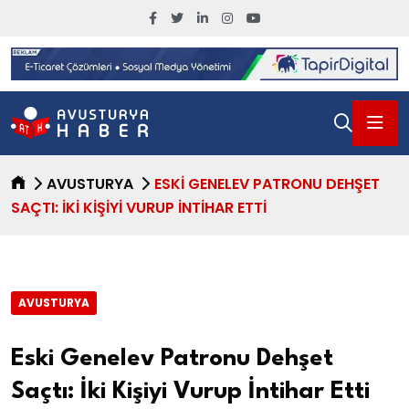
AVUSTURYA
ESKI GENELEV PATRONU DEHŞET
SAÇTI: İKI KIŞIYI VURUP İNTIHAR ETTI
AVUSTURYA
Eski Genelev Patronu Dehşet
Saçtı: İki Kişiyi Vurup İntihar Etti