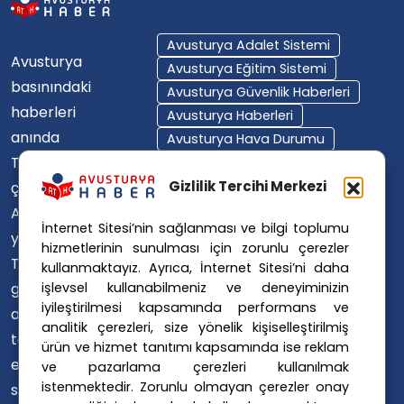
Avusturya Adalet Sistemi
Avusturya
Avusturya Eğitim Sistemi
basınındaki
Avusturya Güvenlik Haberleri
haberleri
Avusturya Haberleri
anında
Avusturya Hava Durumu
Türkçe'ye
Avusturya Içişleri Bakanlığı
Avusturya Polisi
Gizlilik Tercihi Merkezi
çevirerek,
Avusturya Polis Operasyonu
Avusturya'da
İnternet Sitesi’nin sağlanması ve bilgi toplumu
Avusturya Polis Soruşturması
yaşayan
hizmetlerinin sunulması için zorunlu çerezler
Avusturya Sağlık Sistemi
Türklerin ülke
kullanmaktayız. Ayrıca, İnternet Sitesi’ni daha
Avusturya Siyaseti
işlevsel kullanabilmeniz ve deneyiminizin
gündemini
Avusturya Suç Haberleri
iyileştirilmesi kapsamında performans ve
ana dillerinde
Avusturya Trafik Haberleri
analitik çerezleri, size yönelik kişiselleştirilmiş
takip
ürün ve hizmet tanıtımı kapsamında ise reklam
Donald Trump
FPÖ
etmelerini
ve pazarlama çerezleri kullanılmak
Graz Okul Saldırısı
istenmektedir. Zorunlu olmayan çerezler onay
sağlıyoruz.
Internet Dolandırıcılığı