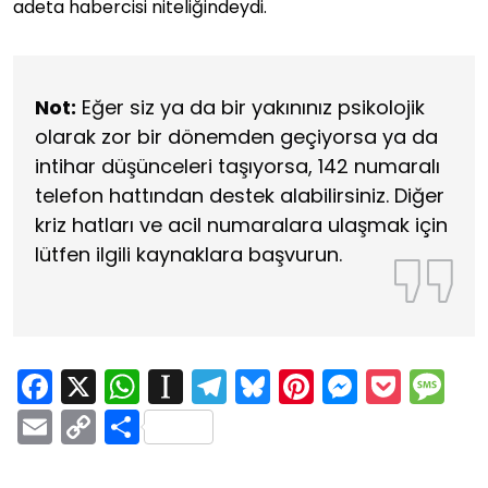
adeta habercisi niteliğindeydi.
Not:
Eğer siz ya da bir yakınınız psikolojik
olarak zor bir dönemden geçiyorsa ya da
intihar düşünceleri taşıyorsa, 142 numaralı
telefon hattından destek alabilirsiniz. Diğer
kriz hatları ve acil numaralara ulaşmak için
lütfen ilgili kaynaklara başvurun.
Facebook
X
WhatsApp
Instapaper
Telegram
Bluesky
Pinterest
Messen
Pock
M
Email
Copy
Share
Link