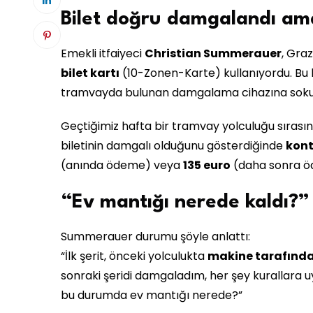
Bilet doğru damgalandı ama
Emekli itfaiyeci
Christian Summerauer
, Gra
bilet kartı
(10-Zonen-Karte) kullanıyordu. Bu b
tramvayda bulunan damgalama cihazına sokul
Geçtiğimiz hafta bir tramvay yolculuğu sırası
biletinin damgalı olduğunu gösterdiğinde
kont
(anında ödeme) veya
135 euro
(daha sonra öd
“Ev mantığı nerede kaldı?”
Summerauer durumu şöyle anlattı:
“İlk şerit, önceki yolculukta
makine tarafınd
sonraki şeridi damgaladım, her şey kurallara u
bu durumda ev mantığı nerede?”