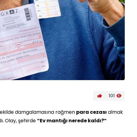
101
ru şekilde damgalamasına rağmen
para cezası
almak
dı. Olay, şehirde
“Ev mantığı nerede kaldı?”