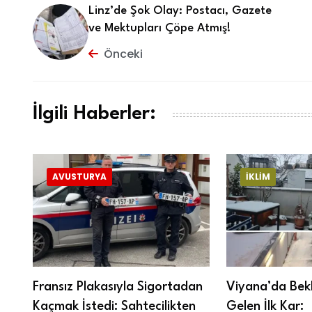
Linz’de Şok Olay: Postacı, Gazete
ve Mektupları Çöpe Atmış!
Önceki
İlgili Haberler:
AVUSTURYA
İKLIM
Fransız Plakasıyla Sigortadan
Viyana’da Bek
Kaçmak İstedi: Sahtecilikten
Gelen İlk Kar: