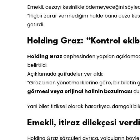
Emekli, cezayı kesinlikle ödemeyeceğini söyled
“Hiçbir zarar vermediğim halde bana ceza kesil
getirdi.
Holding Graz: “Kontrol eki
Holding Graz
cephesinden yapılan açıklamada
belirtildi.
Açıklamada şu ifadeler yer aldı:
“Graz Linien yönetmeliklerine göre, bir biletin ge
görmesi veya orijinal halinin bozulması
du
Yani bilet fiziksel olarak hasarlıysa, damgalı bil
Emekli, itiraz dilekçesi verd
Holding Graz sözcüleri ayrıca, yolcuların böy