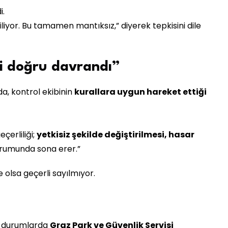
i.
iyor. Bu tamamen mantıksız,” diyerek tepkisini dile
bi doğru davrandı”
, kontrol ekibinin
kurallara uygun hareket ettiği
çerliliği;
yetkisiz şekilde değiştirilmesi, hasar
rumunda sona erer.”
e olsa geçerli sayılmıyor.
i
le durumlarda
Graz Park ve Güvenlik Servisi