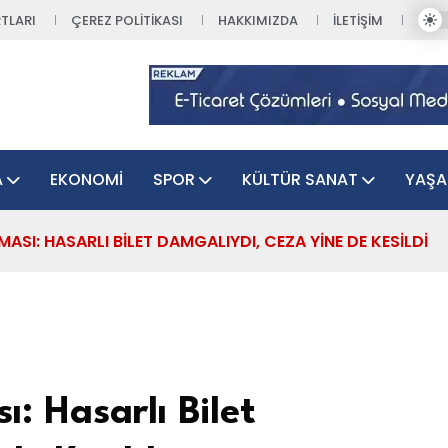
TLARI
ÇEREZ POLITIKASI
HAKKIMIZDA
İLETIŞIM
A
EKONOMI
SPOR
KÜLTÜR SANAT
YAŞ
ASI: HASARLI BILET DAMGALIYDI, CEZA YINE DE KESILDI
ı: Hasarlı Bilet