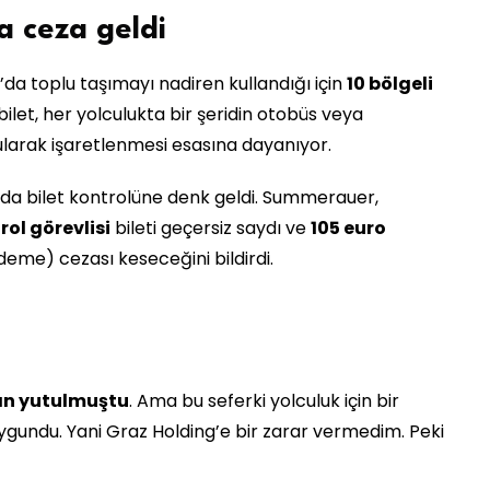
 ceza geldi
z’da toplu taşımayı nadiren kullandığı için
10 bölgeli
ilet, her yolculukta bir şeridin otobüs veya
arak işaretlenmesi esasına dayanıyor.
nda bilet kontrolüne denk geldi. Summerauer,
rol görevlisi
bileti geçersiz saydı ve
105 euro
eme) cezası keseceğini bildirdi.
an yutulmuştu
. Ama bu seferki yolculuk için bir
ygundu. Yani Graz Holding’e bir zarar vermedim. Peki