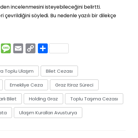
den incelenmesini isteyebileceğini belirtti.
çevrildiğini söyledi. Bu nedenle yazılı bir dilekçe
rest
ssenger
Pocket
Message
Email
Copy
Share
Link
a Toplu Ulaşım
Bilet Cezası
Emekliye Ceza
Graz Itiraz Süreci
rlı Bilet
Holding Graz
Toplu Taşıma Cezası
ata
Ulaşım Kuralları Avusturya