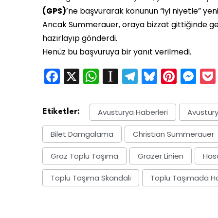
(GPS)
’ne başvurarak konunun “iyi niyetle” yeni
Ancak Summerauer, oraya bizzat gittiğinde geri 
hazırlayıp gönderdi.
Henüz bu başvuruya bir yanıt verilmedi.
Facebook
X
WhatsApp
Instapaper
Telegram
Bluesky
Pinte
Me
Avusturya Haberleri
Avustury
Etiketler:
Bilet Damgalama
Christian Summerauer
Graz Toplu Taşıma
Grazer Linien
Hasa
Toplu Taşıma Skandalı
Toplu Taşımada H