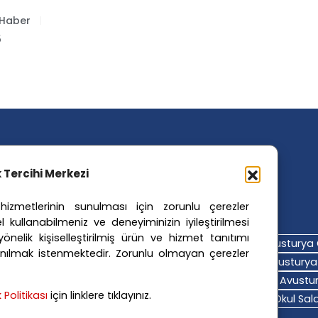
 Haber
5
ik Tercihi Merkezi
izmetlerinin sunulması için zorunlu çerezler
ler Etiketler
l kullanabilmeniz ve deneyiminizin iyileştirilmesi
nelik kişiselleştirilmiş ürün ve hizmet tanıtımı
turya Adalet Sistemi
Avusturya Eğitim Sistemi
Avusturya 
nılmak istenmektedir. Zorunlu olmayan çerezler
turya Hava Durumu
Avusturya Içişleri Bakanlığı
Avusturya 
turya Polis Soruşturması
Avusturya Sağlık Sistemi
Avustur
ik Politikası
için linklere tıklayınız.
turya Trafik Haberleri
Donald Trump
FPÖ
Graz Okul Saldı
na Polisi
Viyana Suç Haberleri