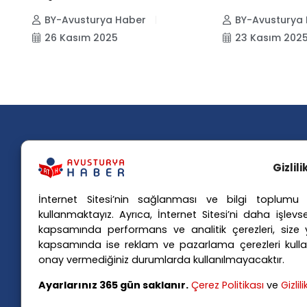
BY-Avusturya Haber
BY-Avusturya
26 Kasım 2025
23 Kasım 202
Gizlil
İnternet Sitesi’nin sağlanması ve bilgi toplumu h
Popü
kullanmaktayız. Ayrıca, İnternet Sitesi’ni daha işlevse
kapsamında performans ve analitik çerezleri, size yö
Avusturya basınındaki haberleri
Avus
kapsamında ise reklam ve pazarlama çerezleri kulla
anında Türkçe'ye çevirerek,
Avus
onay vermediğiniz durumlarda kullanılmayacaktır.
Avusturya'da yaşayan Türklerin ülke
Avus
Ayarlarınız 365 gün saklanır.
Çerez Politikası
ve
Gizlil
Avus
gündemini ana dillerinde takip
Viya