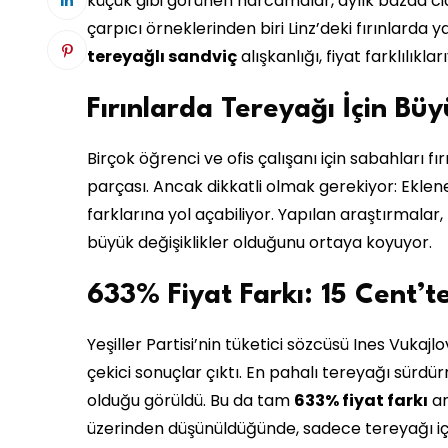
küçük gibi görünen harcamalar, aylık bazda ci
çarpıcı örneklerinden biri Linz’deki fırınlarda y
tereyağlı sandviç
alışkanlığı, fiyat farklılıkla
Fırınlarda Tereyağı İçin Büy
Birçok öğrenci ve ofis çalışanı için sabahları fı
parçası. Ancak dikkatli olmak gerekiyor: Ekle
farklarına yol açabiliyor. Yapılan araştırmalar,
büyük değişiklikler olduğunu ortaya koyuyor.
633% Fiyat Farkı: 15 Cent’t
Yeşiller Partisi’nin tüketici sözcüsü Ines Vukajlo
çekici sonuçlar çıktı. En pahalı tereyağı sürdü
olduğu görüldü. Bu da tam
633% fiyat farkı
an
üzerinden düşünüldüğünde, sadece tereyağı iç