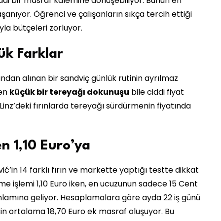
ddi bir masraf kalemine dönüşebiliyor. Bunun en
aşanıyor. Öğrenci ve çalışanların sıkça tercih ettiği
rıyla bütçeleri zorluyor.
ük Farklar
rından alınan bir sandviç günlük rutinin ayrılmaz
nen
küçük bir tereyağı dokunuşu
bile ciddi fiyat
 Linz’deki fırınlarda tereyağı sürdürmenin fiyatında
en 1,10 Euro’ya
vić’in 14 farklı fırın ve markette yaptığı testte dikkat
rme işlemi 1,10 Euro iken, en ucuzunun sadece 15 Cent
lamına geliyor. Hesaplamalara göre ayda 22 iş günü
in ortalama 18,70 Euro ek masraf oluşuyor. Bu