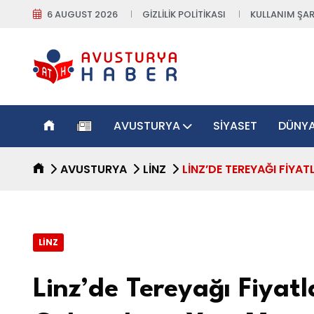
6 AUGUST 2026
GIZLILIK POLITIKASI
KULLANIM ŞAR
AVUSTURYA
SIYASET
DÜNY
AVUSTURYA
LINZ
LINZ’DE TEREYAĞI FIYA
LINZ
Linz’de Tereyağı Fiyatl