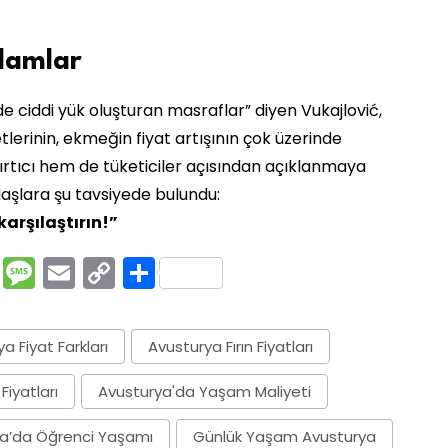
lamlar
 ciddi yük oluşturan masraflar” diyen Vukajlović,
erinin, ekmeğin fiyat artışının çok üzerinde
ırtıcı hem de tüketiciler açısından açıklanmaya
aşlara şu tavsiyede bulundu:
karşılaştırın!”
rest
ssenger
Pocket
Message
Email
Copy
Share
Link
a Fiyat Farkları
Avusturya Fırın Fiyatları
iyatları
Avusturya'da Yaşam Maliyeti
a’da Öğrenci Yaşamı
Günlük Yaşam Avusturya