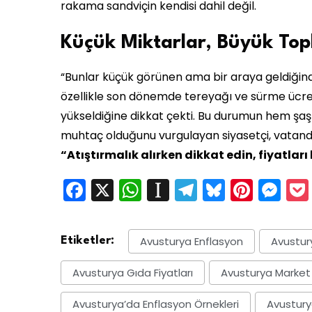
rakama sandviçin kendisi dahil değil.
Küçük Miktarlar, Büyük Top
“Bunlar küçük görünen ama bir araya geldiğinde
özellikle son dönemde tereyağı ve sürme ücretl
yükseldiğine dikkat çekti. Bu durumun hem şaş
muhtaç olduğunu vurgulayan siyasetçi, vatand
“Atıştırmalık alırken dikkat edin, fiyatları 
Facebook
X
WhatsApp
Instapaper
Telegram
Bluesky
Pinte
Me
Avusturya Enflasyon
Avustury
Etiketler:
Avusturya Gıda Fiyatları
Avusturya Market F
Avusturya’da Enflasyon Örnekleri
Avustury