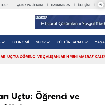
TLARI
ÇEREZ POLITIKASI
HAKKIMIZDA
İLETIŞIM
A
EKONOMI
SPOR
KÜLTÜR SANAT
YAŞ
TLARI UÇTU: ÖĞRENCI VE ÇALIŞANLARIN YENI MASRAF KALE
arı Uçtu: Öğrenci ve