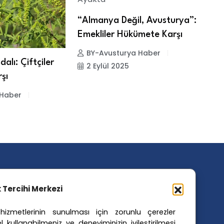
“Almanya Değil, Avusturya”:
Emekliler Hükümete Karşı
BY-Avusturya Haber
lı: Çiftçiler
T
2 Eylül 2025
rşı
d
 Haber
ik Tercihi Merkezi
izmetlerinin sunulması için zorunlu çerezler
ler Etiketler
l kullanabilmeniz ve deneyiminizin iyileştirilmesi