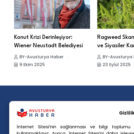
Konut Krizi Derinleşiyor:
Ragweed Skanda
Wiener Neustadt Belediyesi
ve Siyasiler Ka
BY-Avusturya Haber
BY-Avusturya
9 Ekim 2025
23 Eylül 2025
Gizlil
İnternet Sitesi’nin sağlanması ve bilgi toplumu h
Popü
kullanmaktayız. Ayrıca, İnternet Sitesi’ni daha işlevse