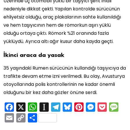
Üzerinde üç otomobil yüklü bir taşıyıcı şerit ihlali
nedeniyle dikkat çekti. Yapılan kontrolde sürücünün
ehliyetsiz olduğu, araç plakalarının sahte kullanıldığı
ve hem taşıyıcının hem de römorkun aşırı yüklü
olduğu ortaya çıktı. Römork %21 oranında fazla
yüklüydü. Ayrıca altı ağır kusur daha kayda geçti.
İkinci araca da yasak
35 yaşındaki Rumen sürücünün kullandığı taşıyıcıya da
trafikte devam etme izni verilmedi. Bu olay, Avusturya
otoyollarında polis kontrollerinin ne kadar önemli
olduğunu bir kez daha gözler önüne serdi.
Facebook
X
WhatsApp
Instapaper
Telegram
Bluesky
Pinterest
Messen
Pock
M
Email
Copy
Share
Link