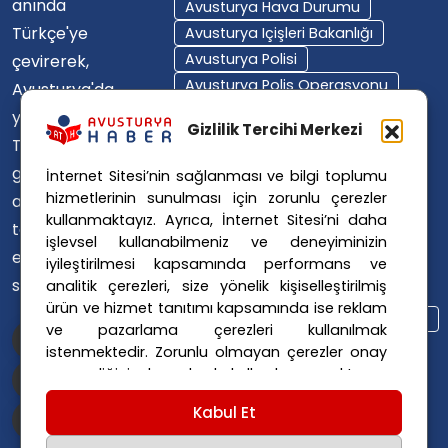
anında
Avusturya Hava Durumu
Türkçe'ye
Avusturya Içişleri Bakanlığı
Avusturya Polisi
çevirerek,
Avusturya Polis Operasyonu
Avusturya'da
Avusturya Polis Soruşturması
yaşayan
Gizlilik Tercihi Merkezi
Avusturya Sağlık Sistemi
Türklerin ülke
Avusturya Siyaseti
gündemini
İnternet Sitesi’nin sağlanması ve bilgi toplumu
Avusturya Suç Haberleri
hizmetlerinin sunulması için zorunlu çerezler
ana dillerinde
Avusturya Trafik Haberleri
kullanmaktayız. Ayrıca, İnternet Sitesi’ni daha
takip
Donald Trump
FPÖ
işlevsel kullanabilmeniz ve deneyiminizin
etmelerini
iyileştirilmesi kapsamında performans ve
Graz Okul Saldırısı
sağlıyoruz.
analitik çerezleri, size yönelik kişiselleştirilmiş
Internet Dolandırıcılığı
ürün ve hizmet tanıtımı kapsamında ise reklam
Itfaiye Müdahalesi
Viyana Polisi
ve pazarlama çerezleri kullanılmak
Viyana Suç Haberleri
istenmektedir. Zorunlu olmayan çerezler onay
vermediğiniz durumlarda kullanılmayacaktır.
Ayarlarınız 365 gün saklanır.
Çerez Politikası
Kabul Et
ve
Gizlilik Politikası
için linklere tıklayınız.