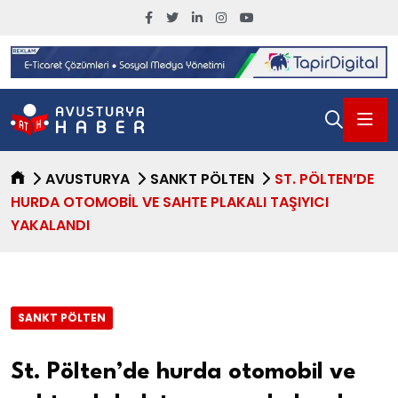
AVUSTURYA
SANKT PÖLTEN
ST. PÖLTEN’DE
HURDA OTOMOBIL VE SAHTE PLAKALI TAŞIYICI
YAKALANDI
SANKT PÖLTEN
St. Pölten’de hurda otomobil ve