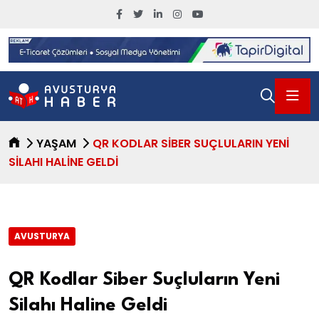
YAŞAM
QR KODLAR SIBER SUÇLULARIN YENI
SILAHI HALINE GELDI
AVUSTURYA
QR Kodlar Siber Suçluların Yeni
Silahı Haline Geldi