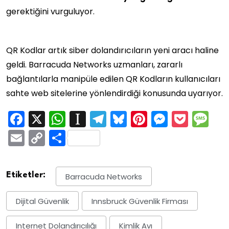
gerektiğini vurguluyor.
QR Kodlar artık siber dolandırıcıların yeni aracı haline
geldi. Barracuda Networks uzmanları, zararlı
bağlantılarla manipüle edilen QR Kodların kullanıcıları
sahte web sitelerine yönlendirdiği konusunda uyarıyor.
Facebook
X
WhatsApp
Instapaper
Telegram
Bluesky
Pinterest
Messen
Pock
M
Email
Copy
Share
Link
Etiketler:
Barracuda Networks
Dijital Güvenlik
Innsbruck Güvenlik Firması
Internet Dolandırıcılığı
Kimlik Avı