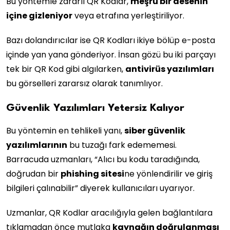
Bu yöntemle zararlı QR Kodlar,
meşru bir desenin
içine gizleniyor
veya etrafına yerleştiriliyor.
Bazı dolandırıcılar ise QR Kodları ikiye bölüp e-posta
içinde yan yana gönderiyor. İnsan gözü bu iki parçayı
tek bir QR Kod gibi algılarken,
antivirüs yazılımları
bu görselleri zararsız olarak tanımlıyor.
Güvenlik Yazılımları Yetersiz Kalıyor
Bu yöntemin en tehlikeli yanı,
siber güvenlik
yazılımlarının
bu tuzağı fark edememesi.
Barracuda uzmanları, “Alıcı bu kodu taradığında,
doğrudan bir
phishing sitesi
ne yönlendirilir ve giriş
bilgileri çalınabilir” diyerek kullanıcıları uyarıyor.
Uzmanlar, QR Kodlar aracılığıyla gelen bağlantılara
tıklamadan önce mutlaka
kaynağın doğrulanması