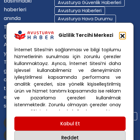
basınındaki
Avusturya Güvenlik Haberleri
haberleri
Avusturya Haberleri
anında
Avusturya Hava Durumu
Türkçe'ye
Avusturya Içişleri Bakanlığı
Avusturya Polisi
Gizlilik Tercihi Merkezi
çevirerek,
Avusturya Polis Operasyonu
Avusturya'da
İnternet Sitesi’nin sağlanması ve bilgi toplumu
Avusturya Polis Soruşturması
yaşayan
hizmetlerinin sunulması için zorunlu çerezler
Avusturya Sağlık Sistemi
Türklerin ülke
kullanmaktayız. Ayrıca, İnternet Sitesi’ni daha
Avusturya Siyaseti
işlevsel kullanabilmeniz ve deneyiminizin
gündemini
Avusturya Suç Haberleri
iyileştirilmesi kapsamında performans ve
ana dillerinde
Avusturya Trafik Haberleri
analitik çerezleri, size yönelik kişiselleştirilmiş
takip
ürün ve hizmet tanıtımı kapsamında ise reklam
Donald Trump
FPÖ
etmelerini
ve pazarlama çerezleri kullanılmak
Graz Okul Saldırısı
istenmektedir. Zorunlu olmayan çerezler onay
sağlıyoruz.
Internet Dolandırıcılığı
vermediğiniz durumlarda kullanılmayacaktır.
Itfaiye Müdahalesi
Viyana Polisi
Ayarlarınız 365 gün saklanır.
Çerez Politikası
Kabul Et
Viyana Suç Haberleri
ve
Gizlilik Politikası
için linklere tıklayınız.
Reddet