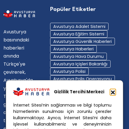
Popüler Etiketler
Avusturya Adalet Sistemi
Avusturya
Avusturya Eğitim Sistemi
basınındaki
Avusturya Güvenlik Haberleri
haberleri
Avusturya Haberleri
anında
Avusturya Hava Durumu
Türkçe'ye
Avusturya Içişleri Bakanlığı
Avusturya Polisi
çevirerek,
Avusturya Polis Operasyonu
Avusturya'da
Avusturya Polis Soruşturması
yaşayan
Gizlilik Tercihi Merkezi
Avusturya Sağlık Sistemi
Türklerin ülke
Avusturya Siyaseti
gündemini
İnternet Sitesi’nin sağlanması ve bilgi toplumu
Avusturya Suç Haberleri
hizmetlerinin sunulması için zorunlu çerezler
ana dillerinde
Avusturya Trafik Haberleri
kullanmaktayız. Ayrıca, İnternet Sitesi’ni daha
takip
Donald Trump
FPÖ
işlevsel kullanabilmeniz ve deneyiminizin
etmelerini