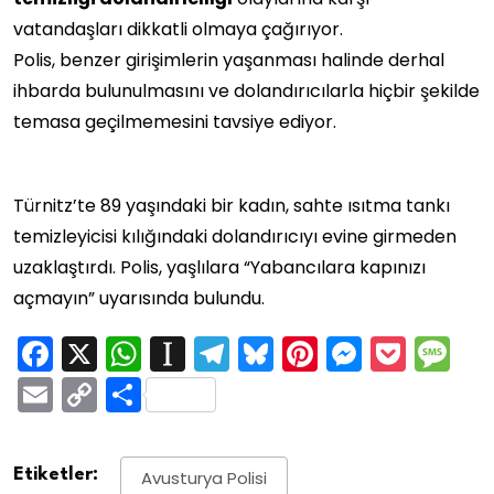
vatandaşları dikkatli olmaya çağırıyor.
Polis, benzer girişimlerin yaşanması halinde derhal
ihbarda bulunulmasını ve dolandırıcılarla hiçbir şekilde
temasa geçilmemesini tavsiye ediyor.
Türnitz’te 89 yaşındaki bir kadın, sahte ısıtma tankı
temizleyicisi kılığındaki dolandırıcıyı evine girmeden
uzaklaştırdı. Polis, yaşlılara “Yabancılara kapınızı
açmayın” uyarısında bulundu.
Facebook
X
WhatsApp
Instapaper
Telegram
Bluesky
Pinterest
Messen
Pock
M
Email
Copy
Share
Link
Etiketler:
Avusturya Polisi