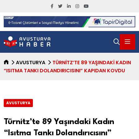
AVUSTURYA
TÜRNITZ’TE 89 YAŞINDAKI KADIN
“ISITMA TANKI DOLANDIRICISINI” KAPIDAN KOVDU
AVUSTURYA
Türnitz’te 89 Yaşındaki Kadın
“Isıtma Tankı Dolandırıcısını”