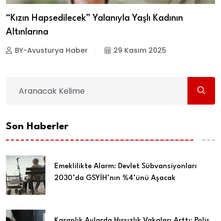
“Kızın Hapsedilecek” Yalanıyla Yaşlı Kadının
Altınlarına
BY-Avusturya Haber
29 Kasım 2025
Son Haberler
Emeklilikte Alarm: Devlet Sübvansiyonları
2030’da GSYİH’nın %4’ünü Aşacak
Karanlık Aylarda Hırsızlık Vakaları Arttı: Polis