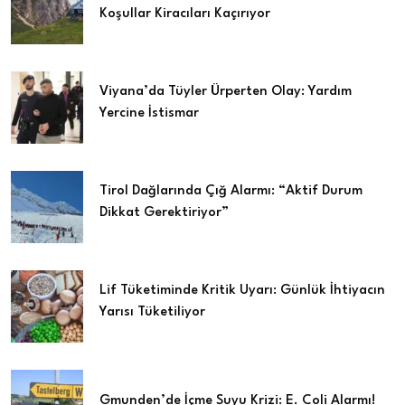
Koşullar Kiracıları Kaçırıyor
Viyana’da Tüyler Ürperten Olay: Yardım
Yercine İstismar
Tirol Dağlarında Çığ Alarmı: “Aktif Durum
Dikkat Gerektiriyor”
Lif Tüketiminde Kritik Uyarı: Günlük İhtiyacın
Yarısı Tüketiliyor
Gmunden’de İçme Suyu Krizi: E. Coli Alarmı!