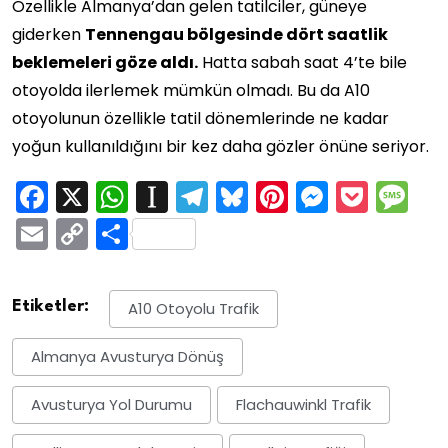
Özellikle Almanya’dan gelen tatilciler, güneye
giderken
Tennengau bölgesinde dört saatlik
beklemeleri göze aldı.
Hatta sabah saat 4’te bile
otoyolda ilerlemek mümkün olmadı. Bu da A10
otoyolunun özellikle tatil dönemlerinde ne kadar
yoğun kullanıldığını bir kez daha gözler önüne seriyor.
Facebook
X
WhatsApp
Instapaper
Telegram
Bluesky
Pinterest
Messen
Pock
M
Email
Copy
Share
Link
Etiketler:
A10 Otoyolu Trafik
Almanya Avusturya Dönüş
Avusturya Yol Durumu
Flachauwinkl Trafik