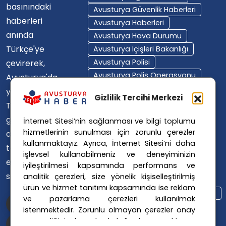
basınındaki
Avusturya Güvenlik Haberleri
haberleri
Avusturya Haberleri
anında
Avusturya Hava Durumu
Türkçe'ye
Avusturya Içişleri Bakanlığı
Avusturya Polisi
çevirerek,
Avusturya Polis Operasyonu
Avusturya'da
Avusturya Polis Soruşturması
yaşayan
Gizlilik Tercihi Merkezi
Avusturya Sağlık Sistemi
Türklerin ülke
Avusturya Siyaseti
gündemini
İnternet Sitesi’nin sağlanması ve bilgi toplumu
Avusturya Suç Haberleri
hizmetlerinin sunulması için zorunlu çerezler
ana dillerinde
Avusturya Trafik Haberleri
kullanmaktayız. Ayrıca, İnternet Sitesi’ni daha
takip
Donald Trump
FPÖ
işlevsel kullanabilmeniz ve deneyiminizin
etmelerini
iyileştirilmesi kapsamında performans ve
Graz Okul Saldırısı
sağlıyoruz.
analitik çerezleri, size yönelik kişiselleştirilmiş
Internet Dolandırıcılığı
ürün ve hizmet tanıtımı kapsamında ise reklam
Itfaiye Müdahalesi
Viyana Polisi
ve pazarlama çerezleri kullanılmak
Viyana Suç Haberleri
istenmektedir. Zorunlu olmayan çerezler onay
vermediğiniz durumlarda kullanılmayacaktır.