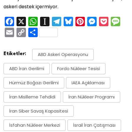
askeri destek içermiyor.
Facebook
X
WhatsApp
Instapaper
Telegram
Bluesky
Pinterest
Messen
Pock
M
Email
Copy
Share
Link
Etiketler:
ABD Askeri Operasyonu
ABD İran Gerilimi
Fordo Nükleer Tesisi
Hürmüz Boğazı Gerilimi
IAEA Açıklaması
İran Misilleme Tehdidi
İran Nükleer Programı
İran Siber Savaş Kapasitesi
İsfahan Nükleer Merkezi
İsrail İran Çatışması