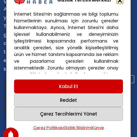
çevirerek,
Avusturya Polis Operasyonu
Avusturya'da
İnternet Sitesi’nin sağlanması ve bilgi toplumu
Avusturya Polis Soruşturması
yaşayan
hizmetlerinin sunulması için zorunlu çerezler
Avusturya Sağlık Sistemi
Türklerin ülke
kullanmaktayız. Ayrıca, İnternet Sitesi’ni daha
Avusturya Siyaseti
işlevsel kullanabilmeniz ve deneyiminizin
gündemini
Avusturya Suç Haberleri
iyileştirilmesi kapsamında performans ve
ana dillerinde
Avusturya Trafik Haberleri
analitik çerezleri, size yönelik kişiselleştirilmiş
takip
ürün ve hizmet tanıtımı kapsamında ise reklam
Donald Trump
FPÖ
etmelerini
ve pazarlama çerezleri kullanılmak
Graz Okul Saldırısı
istenmektedir. Zorunlu olmayan çerezler onay
sağlıyoruz.
Internet Dolandırıcılığı
vermediğiniz durumlarda kullanılmayacaktır.
Itfaiye Müdahalesi
Viyana Polisi
Ayarlarınız 365 gün saklanır.
Çerez Politikası
Kabul Et
Viyana Suç Haberleri
ve
Gizlilik Politikası
için linklere tıklayınız.
Reddet
Çerez Tercihlerimi Yönet
Çerez Politikası
Gizlilik Bildirimi
Künye