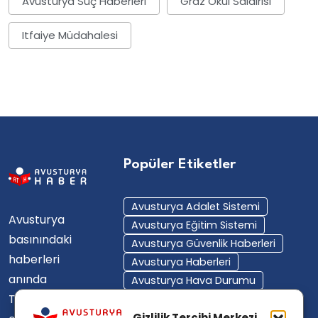
Avusturya Suç Haberleri
Graz Okul Saldırısı
Itfaiye Müdahalesi
Popüler Etiketler
Avusturya Adalet Sistemi
Avusturya
Avusturya Eğitim Sistemi
basınındaki
Avusturya Güvenlik Haberleri
haberleri
Avusturya Haberleri
anında
Avusturya Hava Durumu
Türkçe'ye
Avusturya Içişleri Bakanlığı
Avusturya Polisi
Gizlilik Tercihi Merkezi