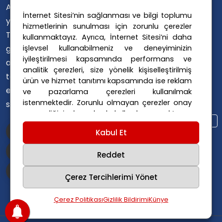
Avusturya Polis Operasyonu
Avusturya'da
İnternet Sitesi’nin sağlanması ve bilgi toplumu
Avusturya Polis Soruşturması
yaşayan
hizmetlerinin sunulması için zorunlu çerezler
Avusturya Sağlık Sistemi
Türklerin ülke
kullanmaktayız. Ayrıca, İnternet Sitesi’ni daha
Avusturya Siyaseti
işlevsel kullanabilmeniz ve deneyiminizin
gündemini
Avusturya Suç Haberleri
iyileştirilmesi kapsamında performans ve
ana dillerinde
Avusturya Trafik Haberleri
analitik çerezleri, size yönelik kişiselleştirilmiş
takip
ürün ve hizmet tanıtımı kapsamında ise reklam
Donald Trump
FPÖ
etmelerini
ve pazarlama çerezleri kullanılmak
Graz Okul Saldırısı
istenmektedir. Zorunlu olmayan çerezler onay
sağlıyoruz.
Internet Dolandırıcılığı
vermediğiniz durumlarda kullanılmayacaktır.
Itfaiye Müdahalesi
Viyana Polisi
Ayarlarınız 365 gün saklanır.
Çerez Politikası
Kabul Et
Viyana Suç Haberleri
ve
Gizlilik Politikası
için linklere tıklayınız.
Reddet
Çerez Tercihlerimi Yönet
Çerez Politikası
Gizlilik Bildirimi
Künye