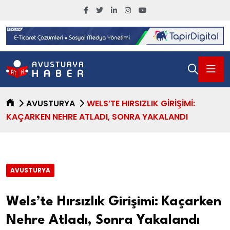
AVUSTURYA
WELS’TE HIRSIZLIK GIRIŞIMI:
KAÇARKEN NEHRE ATLADI, SONRA YAKALANDI
AVUSTURYA
Wels’te Hırsızlık Girişimi: Kaçarken
Nehre Atladı, Sonra Yakalandı