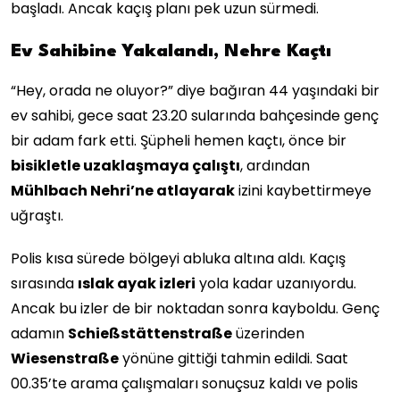
başladı. Ancak kaçış planı pek uzun sürmedi.
Ev Sahibine Yakalandı, Nehre Kaçtı
“Hey, orada ne oluyor?” diye bağıran 44 yaşındaki bir
ev sahibi, gece saat 23.20 sularında bahçesinde genç
bir adam fark etti. Şüpheli hemen kaçtı, önce bir
bisikletle uzaklaşmaya çalıştı
, ardından
Mühlbach Nehri’ne atlayarak
izini kaybettirmeye
uğraştı.
Polis kısa sürede bölgeyi abluka altına aldı. Kaçış
sırasında
ıslak ayak izleri
yola kadar uzanıyordu.
Ancak bu izler de bir noktadan sonra kayboldu. Genç
adamın
Schießstättenstraße
üzerinden
Wiesenstraße
yönüne gittiği tahmin edildi. Saat
00.35’te arama çalışmaları sonuçsuz kaldı ve polis