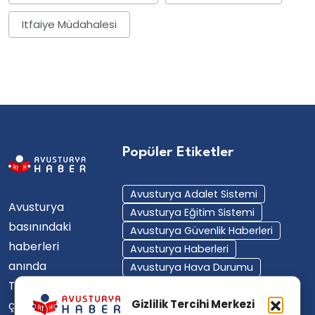
Itfaiye Müdahalesi
Popüler Etiketler
Avusturya Adalet Sistemi
Avusturya
Avusturya Eğitim Sistemi
basınındaki
Avusturya Güvenlik Haberleri
haberleri
Avusturya Haberleri
anında
Avusturya Hava Durumu
Türkçe'ye
Avusturya Içişleri Bakanlığı
Avusturya Polisi
Gizlilik Tercihi Merkezi
çevirerek,