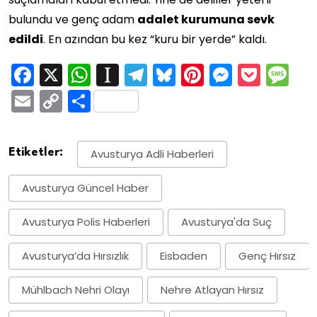
bulundu ve genç adam
adalet kurumuna sevk
edildi
. En azından bu kez “kuru bir yerde” kaldı.
Facebook
X
WhatsApp
Instapaper
Telegram
Bluesky
Pinterest
Messen
Pock
M
Email
Copy
Share
Link
Etiketler:
Avusturya Adli Haberleri
Avusturya Güncel Haber
Avusturya Polis Haberleri
Avusturya'da Suç
Avusturya’da Hırsızlık
Eisbaden
Genç Hırsız
Mühlbach Nehri Olayı
Nehre Atlayan Hırsız