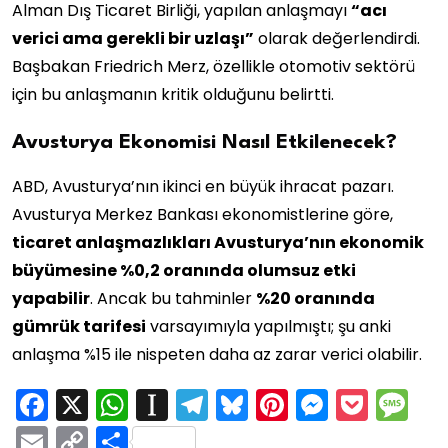
Alman Dış Ticaret Birliği, yapılan anlaşmayı
“acı
verici ama gerekli bir uzlaşı”
olarak değerlendirdi.
Başbakan Friedrich Merz, özellikle otomotiv sektörü
için bu anlaşmanın kritik olduğunu belirtti.
Avusturya Ekonomisi Nasıl Etkilenecek?
ABD, Avusturya’nın ikinci en büyük ihracat pazarı.
Avusturya Merkez Bankası ekonomistlerine göre,
ticaret anlaşmazlıkları Avusturya’nın ekonomik
büyümesine %0,2 oranında olumsuz etki
yapabilir
. Ancak bu tahminler
%20 oranında
gümrük tarifesi
varsayımıyla yapılmıştı; şu anki
anlaşma %15 ile nispeten daha az zarar verici olabilir.
Facebook
X
WhatsApp
Instapaper
Telegram
Bluesky
Pinterest
Messen
Pock
M
Email
Copy
Share