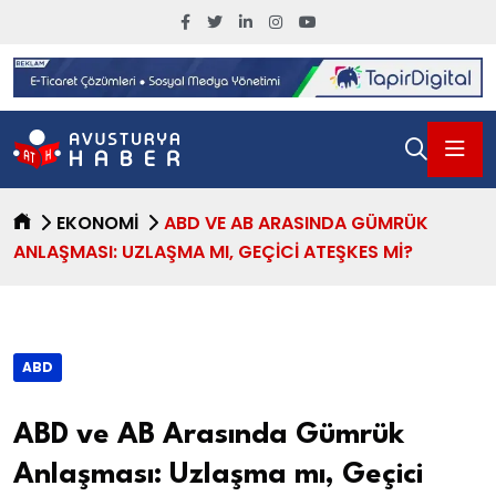
EKONOMI
ABD VE AB ARASINDA GÜMRÜK
ANLAŞMASI: UZLAŞMA MI, GEÇICI ATEŞKES MI?
ABD
ABD ve AB Arasında Gümrük
Anlaşması: Uzlaşma mı, Geçici