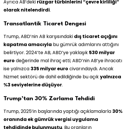
Ayrıca AB’deki
rüzgar türbinlerini “çevre kirliliği”
olarak nitelendirdi
.
Transatlantik Ticaret Dengesi
Trump, ABD’nin AB karşısındaki
dış ticaret açığını
kapatma amacıyla
bu gümrük adımlarını attığını
belirtiyor. 2024’te AB, ABD’ye yaklaşık
530 milyar
euro
değerinde mal ihraç etti; ABD’nin AB’ye ihracatı
ise yalnızca
335 milyar euro
civarındaydı. Ancak
hizmet sektörü de dahil edildiğinde bu açık
yalnızca
%3 seviyelerine düşüyor
.
Trump’tan 30% Zorlama Tehdidi
Trump, 2025’in başlarında yaptığı açıklamalarla
30%
oranında ek gümrük vergisi uygulama
tehdidinde bulunmuştu
. Bu oranların