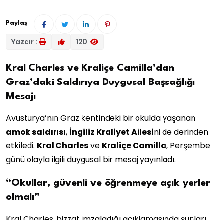
Paylaş:
Yazdır :
120
Kral Charles ve Kraliçe Camilla’dan
Graz’daki Saldırıya Duygusal Başsağlığı
Mesajı
Avusturya’nın Graz kentindeki bir okulda yaşanan
amok saldırısı
,
İngiliz Kraliyet Ailesi
ni de derinden
etkiledi.
Kral Charles
ve
Kraliçe Camilla
, Perşembe
günü olayla ilgili duygusal bir mesaj yayınladı.
“Okullar, güvenli ve öğrenmeye açık yerler
olmalı”
Kral Charles, bizzat imzaladığı açıklamasında şunları