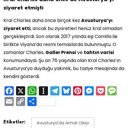
ziyaret etmişti
Kral Charles daha önce birçok kez
Avusturya’yı
ziyaret etti
, ancak bu ziyaretleri henüz kral olmadan
gerçekleştirdi. Son olarak 2017 yılında eşi Camilla ile
birlikte Viyana’da resmi temaslarda bulunmuştu. O
zamanlar Charles,
Galler Prensi
ve
tahtın varisi
konumundaydı. Şu an 76 yaşında olan Kral Charles’ın
Avusturya’ya duyduğu yakınlık, bu taziye mesajında da
kendini gösterdi.
Facebook
X
WhatsApp
Instapaper
Telegram
Bluesky
Pinterest
Messen
Pock
M
Email
Copy
Share
Link
Etiketler:
Avusturya'da Amok Olayı