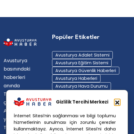
Popüler Etiketler
Avusturya Adalet Sistemi
Avusturya
Avusturya Eğitim Sistemi
basınındaki
Avusturya Güvenlik Haberleri
haberleri
Avusturya Haberleri
anında
Avusturya Hava Durumu
Türkçe'ye
Avusturya Içişleri Bakanlığı
Avusturya Polisi
Gizlilik Tercihi Merkezi
çevirerek,
Avusturya Polis Operasyonu
Avusturya'da
İnternet Sitesi’nin sağlanması ve bilgi toplumu
Avusturya Polis Soruşturması
yaşayan
hizmetlerinin sunulması için zorunlu çerezler
Avusturya Sağlık Sistemi
Türklerin ülke
kullanmaktayız. Ayrıca, İnternet Sitesi’ni daha
Avusturya Siyaseti