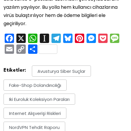
yazılım yayılıyor. Bu yolla hem kullanıcı cihazlarına
virüs bulaştırılıyor hem de ödeme bilgileri ele
geçiriliyor.
Facebook
X
WhatsApp
Instapaper
Telegram
Bluesky
Pinterest
Messen
Pock
M
Email
Copy
Share
Link
Etiketler:
Avusturya Siber Suçlar
Fake-Shop Dolandırıcılığı
Iki Euroluk Koleksiyon Paraları
Internet Alışverişi Riskleri
NordVPN Tehdit Raporu