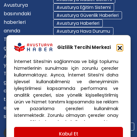
Avusturya
Avusturya Eğitim Sistemi
basınındaki
Avusturya Güvenlik Haberleri
haberleri
Avusturya Haberleri
anında
Avusturya Hava Durumu
Türkçe'ye
Avusturya Içişleri Bakanlığı
Avusturya Polisi
Gizlilik Tercihi Merkezi
çevirerek,
Avusturya Polis Operasyonu
Avusturya'da
İnternet Sitesi’nin sağlanması ve bilgi toplumu
Avusturya Polis Soruşturması
yaşayan
hizmetlerinin sunulması için zorunlu çerezler
Avusturya Sağlık Sistemi
Türklerin ülke
kullanmaktayız. Ayrıca, İnternet Sitesi’ni daha
Avusturya Siyaseti
işlevsel kullanabilmeniz ve deneyiminizin
gündemini
Avusturya Suç Haberleri
iyileştirilmesi kapsamında performans ve
ana dillerinde
Avusturya Trafik Haberleri
analitik çerezleri, size yönelik kişiselleştirilmiş
takip
ürün ve hizmet tanıtımı kapsamında ise reklam
Donald Trump
FPÖ
etmelerini
ve pazarlama çerezleri kullanılmak
Graz Okul Saldırısı
istenmektedir. Zorunlu olmayan çerezler onay
sağlıyoruz.
Internet Dolandırıcılığı
vermediğiniz durumlarda kullanılmayacaktır.
Itfaiye Müdahalesi
Viyana Polisi
Ayarlarınız 365 gün saklanır.
Çerez Politikası
Kabul Et
Viyana Suç Haberleri