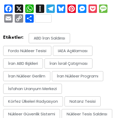
Facebook
X
WhatsApp
Instapaper
Telegram
Bluesky
Pinterest
Messen
Pock
M
Email
Copy
Share
Link
Etiketler:
ABD İran Saldırısı
Fordo Nükleer Tesisi
IAEA Açıklaması
İran ABD Ilişkileri
İran İsrail Çatışması
İran Nükleer Gerilim
İran Nükleer Programı
İsfahan Uranyum Merkezi
Körfez Ülkeleri Radyasyon
Natanz Tesisi
Nükleer Güvenlik Sistemi
Nükleer Tesis Saldırısı