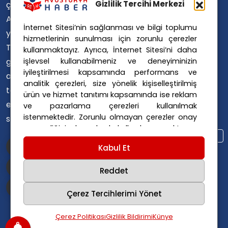
Avusturya Polisi
Gizlilik Tercihi Merkezi
çevirerek,
Avusturya Polis Operasyonu
Avusturya'da
İnternet Sitesi’nin sağlanması ve bilgi toplumu
Avusturya Polis Soruşturması
yaşayan
hizmetlerinin sunulması için zorunlu çerezler
Avusturya Sağlık Sistemi
Türklerin ülke
kullanmaktayız. Ayrıca, İnternet Sitesi’ni daha
Avusturya Siyaseti
işlevsel kullanabilmeniz ve deneyiminizin
gündemini
Avusturya Suç Haberleri
iyileştirilmesi kapsamında performans ve
ana dillerinde
Avusturya Trafik Haberleri
analitik çerezleri, size yönelik kişiselleştirilmiş
takip
ürün ve hizmet tanıtımı kapsamında ise reklam
Donald Trump
FPÖ
etmelerini
ve pazarlama çerezleri kullanılmak
Graz Okul Saldırısı
istenmektedir. Zorunlu olmayan çerezler onay
sağlıyoruz.
Internet Dolandırıcılığı
vermediğiniz durumlarda kullanılmayacaktır.
Itfaiye Müdahalesi
Viyana Polisi
Ayarlarınız 365 gün saklanır.
Çerez Politikası
Kabul Et
Viyana Suç Haberleri
ve
Gizlilik Politikası
için linklere tıklayınız.
Reddet
Çerez Tercihlerimi Yönet
Çerez Politikası
Gizlilik Bildirimi
Künye