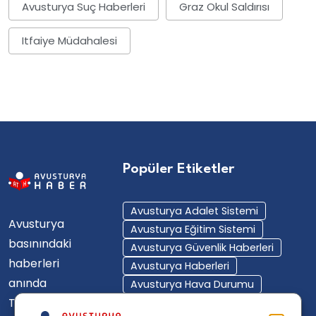
Avusturya Suç Haberleri
Graz Okul Saldırısı
Itfaiye Müdahalesi
Popüler Etiketler
Avusturya Adalet Sistemi
Avusturya
Avusturya Eğitim Sistemi
basınındaki
Avusturya Güvenlik Haberleri
haberleri
Avusturya Haberleri
anında
Avusturya Hava Durumu
Türkçe'ye
Avusturya Içişleri Bakanlığı