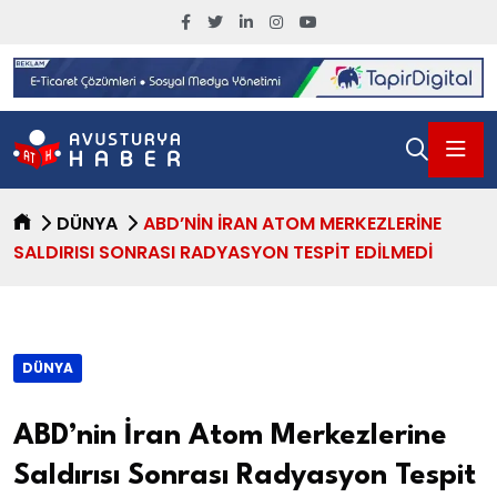
DÜNYA
ABD’NIN İRAN ATOM MERKEZLERINE
SALDIRISI SONRASI RADYASYON TESPIT EDILMEDI
DÜNYA
ABD’nin İran Atom Merkezlerine
Saldırısı Sonrası Radyasyon Tespit