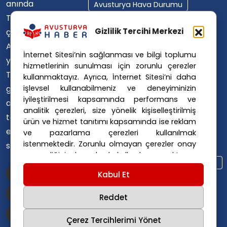
anında
Avusturya Hava Durumu
Türkçe'ye
Avusturya Içişleri Bakanlığı
Avusturya Polisi
Gizlilik Tercihi Merkezi
çevirerek,
Avusturya Polis Operasyonu
Avusturya'da
İnternet Sitesi’nin sağlanması ve bilgi toplumu
Avusturya Polis Soruşturması
yaşayan
hizmetlerinin sunulması için zorunlu çerezler
Avusturya Sağlık Sistemi
Türklerin ülke
kullanmaktayız. Ayrıca, İnternet Sitesi’ni daha
Avusturya Siyaseti
işlevsel kullanabilmeniz ve deneyiminizin
gündemini
Avusturya Suç Haberleri
iyileştirilmesi kapsamında performans ve
ana dillerinde
Avusturya Trafik Haberleri
analitik çerezleri, size yönelik kişiselleştirilmiş
takip
ürün ve hizmet tanıtımı kapsamında ise reklam
Donald Trump
FPÖ
etmelerini
ve pazarlama çerezleri kullanılmak
Graz Okul Saldırısı
istenmektedir. Zorunlu olmayan çerezler onay
sağlıyoruz.
Internet Dolandırıcılığı
vermediğiniz durumlarda kullanılmayacaktır.
Itfaiye Müdahalesi
Viyana Polisi
Ayarlarınız 365 gün saklanır.
Çerez Politikası
Kabul Et
Viyana Suç Haberleri
ve
Gizlilik Politikası
için linklere tıklayınız.
Reddet
Çerez Tercihlerimi Yönet