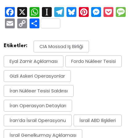
Facebook
X
WhatsApp
Instapaper
Telegram
Bluesky
Pinterest
Messen
Pock
M
Email
Copy
Share
Link
Etiketler:
CIA Mossad Iş Birliği
Eyal Zamir Açıklaması
Fordo Nükleer Tesisi
Gizli Askeri Operasyonlar
İran Nükleer Tesisi Saldırısı
İran Operasyon Detayları
İran’da İsrail Operasyonu
İsrail ABD Ilişkileri
İsrail Genelkurmay Açıklaması